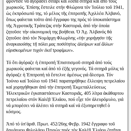
φρόντισε νά ἀγοράσει σιτάρι καί λοιπά σιτηρᾶ καί ἀπό τούς
χωρικούς. Ἐπίσης ἔστειλε στήν Φλώρινα τόν Ἰούλιο τοῦ 1941,
ὡς ἐκπρόσωπό της, τό μέλος τῆς ἐπιτροπῆς Ἀχιλλέα Ἀλβανό,
ὄπως φαίνεται τοῦτο ἀπό ἔγγραφο της πρός τό ὑποκατάστημα
τῆς Ἀγροτικῆς Τράπεζας στήν Καστοριά, ἀπό τήν ὁποία
ζητοῦσε τήν οἰκονομική της βοήθεια. Ὁ Ἀχ. Ἀλβανός θά
ζητοῦσε ἀπό τόν Νομάρχη Φλωρίνης
«τήν χορήγησιν τῆς
ἀναγκαιούσης τῆ πόλει μας ποσότητος ἀλεύρων καί ἄλλων
εὑρισκομένων τυχόν ἐκεῖ τροφίμων».
Τό ὅτι ἀγόραζε ἡ ἐπιτροπή Ἐπισιτισμοῦ σιτηρᾶ ἀπό τούς
χωρικούς φαίνεται καί ἀπό τό ἐξῆς γεγονός. Τά σιτηρᾶ μόλις τά
ἀγόραζε ἡ Ἐπιτροπή τά ἔστελνε ἀμέσως γιά ἄλεσμα. Τόν
Ἰούνιο καί Ἰούλιο τοῦ 1941 παρατηρήθηκε ἔλλειψη πετρελαίου
καί χορηγήθηκαν ἀπό τήν ἐπιτροπή Ἐκμεταλλεύσεως
Ἡλεκτρικῶν ἐγκαταστάσεων Καστοριᾶς, 405 λίτρα ἀκάθαρτου
πετρελαίου στόν Καλέβ Ἐλιάου, πού εἷχε τόν ἀλευρόμυλο, γιά
νά μπορέσει νά ἀλέσει τά σιτηρᾶ καί νά ἐξυπηρετηθεῖ ὁ
κόσμος.
Ἀπό τό ὑπʹἀριθ. Πρωτ. 452/26ης Φεβρ. 1942 ἔγγραφο τοῦ
δημάρχου Φιλολάου Πηχιών πρός τόν Καλέβ Ἐλιάου ζητῆται