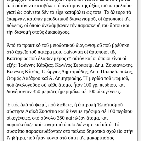
ἀπό αὐτόν νά καταβάλει τό ἀντίτιμον τῆς ἀξίας τοῦ πετρελαίου
γιατί ὡς φαίνεται δέν τό εἷχε καταβάλει ὠς τότε. Τά ἄλευρα τά
ἔπαιρναν, κατόπιν μειοδοτικοῦ διαγωνισμοῦ, οἱ ἀρτοποιοί τῆς
πόλεως, οἱ ὁποῖο ἀνελάμβαναν τήν παρασκευή τοῦ ἄρτου καί
τήν διανομή στούς δικαιούχους.
Ἀπό τό πρακτικό τοῦ μειοδοτικοῦ διαγωνισμοῦ πού βρέθηκε
στό ἀρχεῖο τοῦ πατέρα μου, φαίνονται οἱ ἀρτοποιοἰ τῆς
Καστοριᾶς πού ἔλαβαν μέρος σʹ αὐτόν καί οἱ ὁποῖοι εἶναι οἱ
ἐξῆς: Ἰωάννης Κάρζιας, Κων/νος Σεραφείμ, Δημ. Ζουπανιώτης,
Κων/νος Κίτσος, Γεώργιος Δημητριάδης, Δημ. Παπαδόπουλος,
Θωμάς Λαζάρου καί Α. Δημητριάδης. Ἡ μερίδα τοῦ ψωμιοῦ,
πού ἀναλογοῦσε σέ κάθε ἄτομο, ἦταν 100 γρ. περίπου, καί
διανέμονταν 350 μερίδες ἡμερησίως σέ 100 οἰκογένειες.
Ἐκτός ἀπό τό ψωμί, πού διέθετε, ἡ ἐπιτροπή Ἐπισιτισμοῦ
σύστησε Λαϊκά Συσσίτια καί διένειμε τρόφιμα σέ 100 περίπου
οἰκογένειες, στό σύνολο 350 καί πλέον ἄτομα, καί
παρασκεύαζε καί φαγητό τό ὁποῖο διένειμε καί αὐτό. Τό
συσσίτιο παρασκευάζονταν στό παλαιό δημοτικό σχολεῖο στήν
Ἀηδήτρα, πού ἦταν κοντά στό σπίτι τῆς μακαρίτισσας