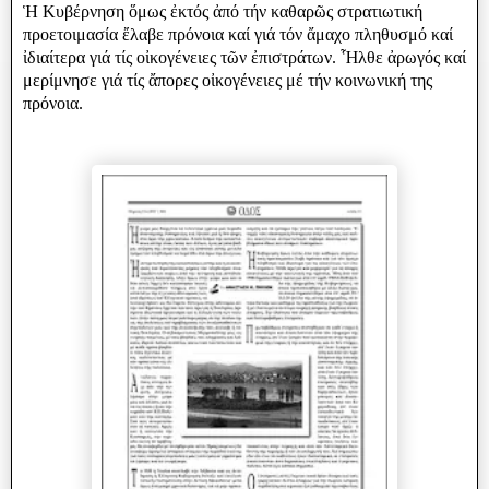
Ἡ Κυβέρνηση ὅμως ἐκτός ἀπό τήν καθαρῶς στρατιωτική
προετοιμασία ἔλαβε πρόνοια καί γιά τόν ἄμαχο πληθυσμό καί
ἰδιαίτερα γιά τίς οἰκογένειες τῶν ἐπιστράτων. Ἧλθε ἀρωγός καί
μερίμνησε γιά τίς ἄπορες οἰκογένειες μέ τήν κοινωνική της
πρόνοια.