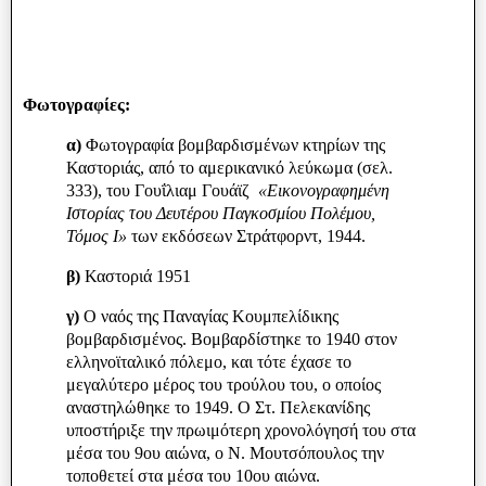
Φωτογραφίες:
α)
Φωτογραφία βομβαρδισμένων κτηρίων της
Καστοριάς, από το αμερικανικό λεύκωμα (σελ.
333), του Γουΐλιαμ Γουάϊζ
«Εικονογραφημένη
Ιστορίας του Δευτέρου Παγκοσμίου Πολέμου,
Τόμος Ι»
των εκδόσεων Στράτφορντ, 1944.
β)
Καστοριά 1951
γ)
Ο ναός της Παναγίας Κουμπελίδικης
βομβαρδισμένος. Βομβαρδίστηκε το 1940 στον
ελληνοϊταλικό πόλεμο, και τότε έχασε το
μεγαλύτερο μέρος του τρούλου του, ο οποίος
αναστηλώθηκε το 1949. Ο Στ. Πελεκανίδης
υποστήριξε την πρωιμότερη χρονολόγησή του στα
μέσα του 9ου αιώνα, ο Ν. Μουτσόπουλος την
τοποθετεί στα μέσα του 10ου αιώνα.