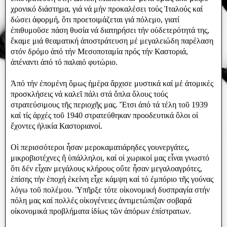
χρονικό διάστημα, γιά νά μήν προκαλέσει τούς Ἰταλούς καί
δώσει ἀφορμή, ὅτι προετοιμάζεται γιά πόλεμο, γιατί
ἐπιθυμοῦσε πάση θυσία νά διατηρήσει τήν οὐδετερότητά της,
ἔκαμε μιά θεαματική ἀποστράτευση μέ μεγαλειώδη παρέλαση
στόν δρόμο ἀπό τήν Μεσοποταμία πρός τήν Καστοριά,
ἀπέναντι ἀπό τό παλαιὀ φυτώριο.
Ἀπό τήν ἐπομένη ὅμως ἡμέρα ἄρχισε μυστικά καί μέ ἀτομικές
προσκλήσεις νά καλεῖ πάλι στά ὅπλα ὅλους τούς
στρατεύσιμους τῆς περιοχῆς μας. Ἔτσι ἀπό τά τέλη τοῦ 1939
καί τίς ἀρχές τοῦ 1940 στρατεύθηκαν προοδευτικά ὅλοι οἱ
ἔχοντες ἡλικία Καστοριανοί.
Οἱ περισσότεροι ἧσαν μεροκαματιάρηδες γουνεργάτες,
μικροβιοτέχνες ἤ ὑπάλληλοι, καί οἱ χωρικοί μας εἶναι γνωστό
ὅτι δέν εἷχαν μεγάλους κλήρους οὔτε ἧσαν μεγαλοαγρότες,
ἐπίσης τήν ἐποχή ἐκείνη εἷχε κάμψη καί τό ἐμπόριο τῆς γούνας
λόγω τοῦ πολέμου. Ὑπῆρξε τότε οἰκονομική δυσπραγία στήν
πόλη μας καί πολλές οἰκογένειες ἀντιμετώπιζαν σοβαρά
οἰκονομικά προβλήματα ἰδίως τῶν ἀπόρων ἐπίστρατων.