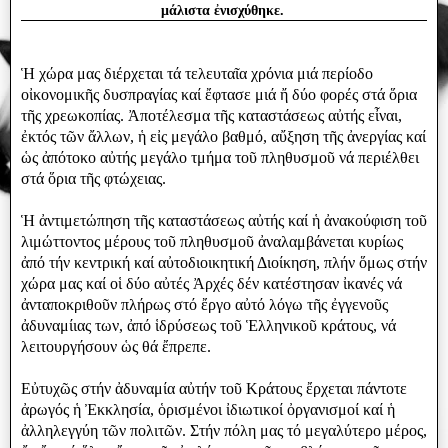
μάλιστα ἐνισχύθηκε.
Ἡ χώρα μας διέρχεται τά τελευταῖα χρόνια μιά περίοδο
οἰκονομικῆς δυσπραγίας καί ἔφτασε μιά ἤ δύο φορές στά ὅρια
τῆς χρεωκοπίας. Ἀποτέλεσμα τῆς καταστάσεως αὐτής εἶναι,
ἐκτός τῶν ἄλλων, ἡ εἰς μεγάλο βαθμό, αὔξηση τῆς ἀνεργίας καί
ὡς ἀπότοκο αὐτής μεγάλο τμήμα τοῦ πληθυσμοῦ νά περιέλθει
στά ὅρια τῆς φτώχειας.
Ἡ ἀντιμετώπηση τῆς καταστάσεως αὐτής καί ἡ ἀνακούφιση τοῦ
λιμώττοντος μέρους τοῦ πληθυσμοῦ ἀναλαμβάνεται κυρίως
ἀπό τήν κεντρική καί αὐτοδιοικητική Διοίκηση, πλήν ὅμως στήν
χώρα μας καί οἱ δύο αὐτές Ἀρχές δέν κατέστησαν ἰκανές νά
ἀνταποκριθοῦν πλήρως στό ἔργο αὐτό λόγω τῆς ἐγγενοῦς
ἀδυναμίιας των, ἀπό ἱδρύσεως τοῦ Ἑλληνικοῦ κράτους, νά
λειτουργήσουν ὡς θά ἔπρεπε.
Εὐτυχῶς στήν ἀδυναμία αὐτήν τοῦ Κράτους ἔρχεται πάντοτε
ἀρωγός ἡ Ἐκκλησία, ὁρισμένοι ἰδιωτικοί ὀργανισμοί καί ἡ
ἀλληλεγγύη τῶν πολιτῶν. Στήν πόλη μας τό μεγαλύτερο μέρος,