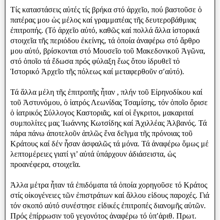
Τίς καταστάσεις αὐτές τίς βρήκα στό ἀρχεῖο, πού βαστοῦσε ὁ
πατέρας μου ὡς μέλος καί γραμματέας τῆς δευτεροβάθμιας
ἐπιτροπής. (Τό ἀρχεῖο αὐτό, καθῶς καί πολλά ἄλλα ἱστορικά
στοιχεῖα τῆς περιόδου ἐκείνης, τά ὁποία ἀναφέρω στό ἄρθρο
μου αὐτό, βρίσκονται στό Μουσεῖο τοῦ Μακεδονικοῦ Ἀγῶνα,
στό ὁποῖο τά ἔδωσα πρός φύλαξη ἔως ὅτου ἱδρυθεῖ τὀ
Ἱστορικό Ἀρχεῖο τῆς πόλεως καί μεταφερθοῦν σʹαὐτό).
Τά ἅλλα μέλη τῆς ἐπιτροπῆς ἦταν , πλήν τοῦ Εἰρηνοδίκου καί
τοῦ Ἀστυνόμου, ὁ ἰατρός Λεωνίδας Τσαμίσης, τόν ὁποῖο ὅρισε
ὁ ἰατρικός Σύλλογος Καστοριᾶς, καί οἱ ἔγκριτοι, μακαριταί
συμπολίτες μας Ἰωάννης Κωτσίδης καί Ἀχιλλέας Ἀλβανός. Τά
πάρα πάνω ἀποτελοῦν ἁπλῶς ἕνα δεῖγμα τῆς πρόνοιας τοῦ
Κράτους καί δέν ἧσαν ἀσφαλῶς τά μόνα. Τά ἀναφέρω ὅμως μέ
λεπτομέρειες γιατί γι’ αὐτά ὑπάρχουν ἀδιάσειστα, ὡς
προανέφερα, στοιχεῖα.
Ἀλλα μέτρα ἦταν τά ἐπιδόματα τά ὁποία χορηγοῦσε τό Κράτος
στίς οἰκογένειες τῶν ἐπιστράτων καί ἄλλου εἰδους παροχές. Γιά
τόν σκοπό αὐτό συνέστησε εἰδικές ἐπιτροπές διανομῆς αὐτῶν.
Πρός ἐπίρρωσιν τοῦ γεγονότος ἀναφέρω τό ὑπʹἀριθ. Πρωτ.