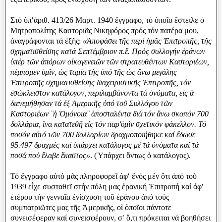
Στό ὑπʹἀριθ. 413/26 Μαρτ. 1940 ἔγγραφο, τό ὁποῖο ἔστειλε ὁ
Μητροπολίτης Καστοριᾶς Νικηφόρος πρός τόν πατέρα μου,
ἀναγράφονται τά ἐξῆς:
«Ἀποφάσει τῆς περί ἡμᾶς Ἐπιτροπῆς, τῆς
σχηματισθείσης κατά Σεπτέμβριον π.ἔ. Πρός συλλογήν ἑράνων
ὑπέρ τῶν ἀπόρων οἰκογενειῶν τῶν στρατευθέντων Καστοριέων,
πέμπομεν ὑμῖν, ὡς ταμία τῆς ὑπό τῆς ὡς ἄνω μεγάλης
Ἐπιτροπῆς σχηματισθείσης διαχειριστικῆς Ἐπιτροπῆς, τόν
ἐσώκλειστον κατάλογον, περιλαμβάνοντα τά ὀνόματα, εἰς ἄ
διενεμήθησαν τά ἐξ Ἀμερικῆς ὑπό τοῦ Συλλόγου τῶν
Καστοριέων ¨ἡ Ὁμόνοια¨ ἀποσταλέντα διά τόν ἄνω σκοπόν 700
δολλάρια, ἴνα κατατεθῆ εἰς τόν παρʹὑμῖν σχετικόν φάκελλον. Τό
ποσόν αὐτό τῶν 700 δολλαρίων δραχμοποιήθηκε καί ἔδωσε
95.497 δραχμές καί ὑπάρχει κατάλογος μέ τά ὀνὀματα καί τά
ποσά πού ἔλαβε ἕκαστος»
. (Ὑπάρχει ὄντως ὁ κατάλογος).
Τό ἔγγραφο αὐτό μᾶς πληροφορεῖ ἀφʹ ἕνός μέν ὅτι ἀπό τοῦ
1939 εἷχε συσταθεῖ στήν πόλη μας ἐρανική Ἐπιτροπή καί ἀφʹ
ἑτέρου τήν γενναῖα ἐνίσχυση τοῦ ἑράνου ἀπό τούς
συμπατριῶτες μας τῆς Ἀμερικῆς, οἱ ὁποῖοι πάντοτε
συνεισέφεραν καί συνεισφέρουν, σʹ ὅ,τι πρόκειται νά βοηθήσει