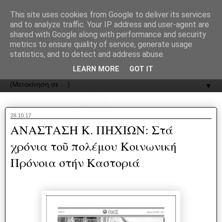
recJPp8XvMXop0y2Y7vHbTA_Phw
This site uses cookies from Google to deliver its services
and to analyze traffic. Your IP address and user-agent are
ΟΔΟΣ
shared with Google along with performance and security
metrics to ensure quality of service, generate usage
statistics, and to detect and address abuse.
Εφημερίδα της Καστοριάς | ODOS Newspaper of Castoria
LEARN MORE
GOT IT
▼
28.10.17
ΑΝΑΣΤΑΣΗ Κ. ΠΗΧΙΩΝ: Στά
χρόνια τοῦ πολέμου Κοινωνική
Πρόνοια στήν Καστοριά