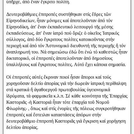
ὑπῆρχε, ἀπό ἕναν ἔγκριτο πολίτη.
Δευτεροβάθμιες ἐπιτροπές συστήθηκαν στίς ἕδρες τῶν
Εἰρηνοδικείων, ἦταν μόνιμες καί ἀποτελοῦνταν ἀπό τόν
Είρηνοδίκη, ἀπʹ ἕναν ἐκπαιδευτικό λειτουργό τῆς μέσης
ἐκπαιδεύσεως, ἀπʹ ἕναν ἰατρό πού ὅριζε ὁ οἰκεῖος Ἰατρικός
σύλλογος, ἀπό δύο ἔγκριτους πολίτες κατοικοῦντας στήν
περιοχή καί ἀπό τόν Ἀστυνομικό διευθυντή τῆς περιοχῆς ἤ τόν
ἀναπληρωτή του. Νά σημειώσω ἐδώ ὅτι ἐνώ τό καθεστώς ἦταν
δικτατορικό, οἱ ἐπιτροπές ἀποτελοῦνταν ἀπό δημοσίους
ὑπαλλήλους καί ἔγκριτους πολίτες. Αὐτό ἔχει κάποια σημασία.
Οἱ ἐπιτροπές αὐτές ἔκριναν ποιοί ἧσαν ἄποροι καί τούς
χορηγοῦσαν δελτίο ἀπορίας γιά τήν δωρεάν ἰατρική περίθαλψη
στά κρατικά ἤ ἀγαθοεργοῦ πρωτοβουλίας ὑγειονομικά
ἱδρύματα, τά φαρμακεῖα κ.λ.π. Σέ κάθε κοινότητα τῆς Ἐπαρχίας
Καστοριᾶς -ἡ Καστοριά ἦταν τότε ἐπαρχία τοῦ Νομοῦ
Φλωρίνης- , ὄπως καί στίς ἐνορίες τῆς πόλεως συγκροτήθηκαν
ἐπιτροπές καί ἔστειλαν καταστάσεις ἀπόρων στήν
δευτεροβάθμιο ἐπιτροπή Καστοριᾶς γιά ἔγκριση καί χορήγηση
δελτίου ἀπορίας.