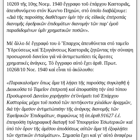
10269 τῆς 10ης Νοεμ. 1940 ἔγγραφο τοῦ ἐπάρχου Καστοριᾶς,
ἀπευθυνόμενο στόν Κων/νο Πηχιών, στό ὁποῖο διαβάζουμε:
«Διά τῆς παρούσης διαθέτομεν ὑμίν τήν εἰς εἰδικάς ἐπιτροπάς
διανομῆς ἐφεδρικῶν ἐπιδομάτων διανομήν τῶν παρʹ ἐμοῦ
παραδιδομένων ὑμῖν χρηματικῶν ποσῶν».
Μέ ἄλλο δέ ἔγγραφό του ὁ Ἕπαρχος ἀπευθύνεται στό ταμεῖο
Ὑδρεύσεως καί Ἐξυγιάνσεως Καστοριᾶς ζητῶντας τήν σύναψη
προσωρινοῦ δανείου γιά νά ἀντιμετωπίσει τίς ἄμεσες
χρηματικές ἀνάγκες. Τό ἔγγραφο αὐτό ἔχει ἀριθ. Πρωτ.
10268/10 Νοε. 1940 καί εἶναι τό ἀκόλουθο:
«Παρακαλοῦμεν ὅπως ἅμα τῆ λήψει τῆς παρούσης συγκληθῆ ἡ
Διοικοῦσα τό Ταμεῖον ἐπιτροπή καί ἀποφασίση τήν ὑπό τύπου
Προσωρινοῦ Δανείου χορήγησιν ἐπʹὀνόματι τοῦ Ἐπάρχου
Καστορίας μέχρι τοῦ ποσοῦ τῶν πεντήκοντα χιλιάδων δραχμῶν,
διά τήν ἅμεσον ἀντιμετώπισην τῆς ἀνάγκης διανομῆς τῶν
Ἐφεδρικῶν Ἐπιδομάτων, συμφώνως τῆ ὑπ.ἀριθ.91627 ἐ.ἐ.
ἐπειγούση τηλεγραφικῆ διαταγῆ τοῦ Ὑπουργείου Ἐσωτερικῶν καί
ὑπό τόν ὅρον τῆς ἀμέσου ἀποδόσεως αὐτῶν ἅμα τῆ ἐξοφλήσει
τῶν σχετικῶν ἐνταλμάτων».
Σημασία ἔχει καί γι’ αὐτό ἀναφέρω