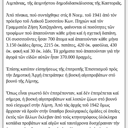
Λιμπάνιας, τῆς ἀειμνήστου δημοδιδασκάλισσας τῆς Καστοριᾶς.
Ἀπό πίνακα, πού συντάχθηκε στίς 8 Νοεμ. τοῦ 1941 ἀπό τόν
πρόεδρο τοῦ Λαϊκοῦ Συσσιτίου Κων. Πηχιών καί τόν
Γραμματέα Ζήση Χατζηγιάννη, φαίνονται οἱ ποσότητες τῶν
τροφίμων πού ἀπαιτούνταν κάθε μήνα καί ἡ σχετική δαπάνη.
Οἱ συσσιτοῦντες ἦσαν 700 ἄτομα καί ἀπαιτούνταν κάθε μήνα
3.150 όκάδες ἄρτος, 2215 ὀκ. πατάτες, 420 ὀκ. φασόλια, 430
ὀκ. φακή καί 30 ὀκ. λάδι. Τά χρήματα πού ἀπαιτούνταν γιά τήν
ἀγορά τῶν εἰδῶν αὐτῶν ἦταν 370.000 δραχμές.
Ἐπίσης κατόπιν εἰσηγήσεως τῆς ἐπιτροπῆς Ἐπισιτισμοῦ πρός
τήν Δημοτική Ἀρχή ἐπετράπηκε ἡ βοσκή αἰγοπροβάτων στό
βουνό τῆς Λίμνης.
Ὅπως εἶναι γνωστό δέν ἐπιτρέπονταν, καί δέν ἐπιτρέπεται καί
σήμερα, ἡ βοσκή αἰγοπροβάτων καί λοιπὼν ζώων στό βουνό
πού εἰσχωρεῖ στήν Λίμνη. Ἀπό τάς ἀρχάς τοῦ 1942 ὅμως
ἄρχισαν νά δροῦν στήν ὕπαιθρο βουλγαρικές ὁμάδες οἱ ὁποῖες
ἐκτός τῶν ἄλλων ἔκλεβαν ἀπό τούς κτηνοτρόφους ὁλόκληρα
κοπάδια προβάτων καί αἰγῶν καί ταυτόχρονα δυσχέραιναν τήν