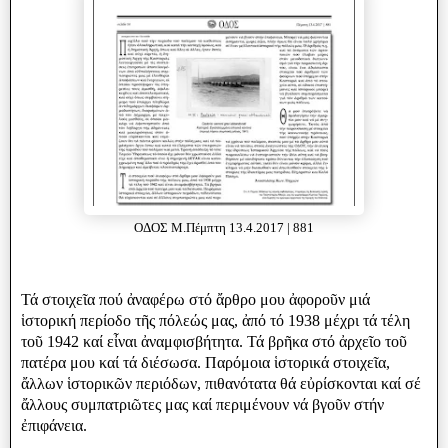
ΟΔΟΣ Μ.Πέμπτη 13.4.2017 | 881
Τά στοιχεῖα πού ἀναφέρω στό ἄρθρο μου ἀφοροῦν μιά
ἱστορική περίοδο τῆς πόλεώς μας, ἀπό τό 1938 μέχρι τά τέλη
τοῦ 1942 καί εἶναι ἀναμφισβήτητα. Τά βρῆκα στό ἀρχεῖο τοῦ
πατέρα μου καί τά διέσωσα. Παρόμοια ἱστορικά στοιχεῖα,
ἄλλων ἱστορικῶν περιόδων, πιθανότατα θά εὐρίσκονται καί σέ
ἄλλους συμπατριῶτες μας καί περιμένουν νά βγοῦν στήν
ἐπιφάνεια.