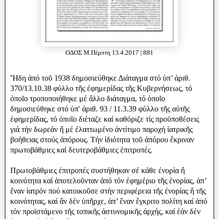
ΟΔΟΣ Μ.Πέμπτη 13.4.2017 | 881
Ἤδη ἀπό τοῦ 1938 δημοσιεύθηκε Διάταγμα στό ὑπ’ ἀριθ.
370/13.10.38 φύλλο τῆς ἐφημερίδας τῆς Κυβερνήσεως, τό
ὁποῖο τροποποιήθηκε μέ ἄλλο διάταγμα, τό ὁποῖο
δημοσιεύθηκε στό ὑπʹ ἀριθ. 93 / 11.3.39 φύλλο τῆς αὐτῆς
ἐφημερίδας, τό ὁποῖο διέταζε καί καθόριζε τίς προϋποθέσεις
γιά τήν δωρεάν ἤ μέ ἐλαττωμένο ἀντίτιμο παροχή ἰατρικῆς
βοήθειας στούς ἀπόρους. Τήν ἰδιότητα τοῦ ἀπόρου ἔκριναν
πρωτοβάθμιες καί δευτεροβάθμιες ἐπιτροπές.
Πρωτοβάθμιες ἐπιτροπές συστήθηκαν σέ κάθε ἐνορία ἤ
κοινότητα καί ἀποτελοῦνταν ἀπό τόν ἐφημέριο τῆς ἐνορίας, ἀπ’
ἕναν ἰατρόν πού κατοικοῦσε στήν περιφέρεια τῆς ἐνορίας ἤ τῆς
κοινότητας, καί ἄν δέν ὑπῆρχε, ἀπ’ ἕναν ἔγκριτο πολίτη καί ἀπό
τόν προϊστάμενο τῆς τοπικῆς ἀστυνομικῆς ἀρχής, καί ἐάν δέν