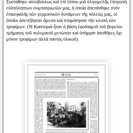
Συστάθηκε αὐτοβούλως καί ἐπί τόπου μιά ὁλιγομελῆς ἐπιτροπή
εὐϋπόληπτων συμπατριωτῶν μας, ἡ ὁποία ἀπετάνθηκε στόν
ἐπικεφαλής τῶν γερμανικῶν δυνάμεων τῆς πόλεώς μας, οἱ
ὁποῖοι ἀπενέβησαν ἄμεσα καί σταμάτησαν τήν κλοπή τῶν
τροφίμων. (Ἡ Καστοριά ἦταν ἡ βάση ἐφοδιαμοῦ τοῦ βορείου
τμήματος τοῦ πολεμικοῦ μετώπου καί ὑπήρχαν ἀποθῆκες ὄχι
μόνον τροφίμων ἀλλά παντός ὑλικοῦ).