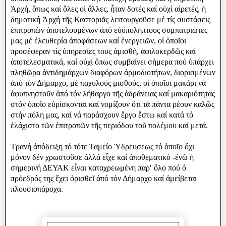
Ἀρχή, ὄπως καί ὅλες οἱ ἄλλες, ἦταν δοτές καί οὐχί αἰρετές, ἡ
δημοτική Ἀρχή τῆς Καστοριᾶς λειτουργοῦσε μέ τίς συστάσεις
ἐπιτροπῶν ἀποτελουμένων ἀπό εὐϋπολήπτους συμπατριώτες
μας μέ ἐλευθερία ἀποφάσεων καί ἐνεργειῶν, οἱ ὁποῖοι
προσέφεραν τίς ὑπηρεσίες τους ἀμισθῆ, ἀφιλοκερδῶς καί
ἀποτελεσματικά, καί οὐχί ὄπως συμβαίνει σήμερα πού ὑπάρχει
πληθῶρα ἀντιδημάρχων διαφόρων ἀρμοδιοτήτων, διορισμένων
ἀπό τόν Δήμαρχο, μέ παχυλοὐς μισθούς, οἱ ὁποῖοι μακάρι νά
ἀφυπνηστοῦν ἀπό τόν λήθαργο τῆς ἀδράνειας καί μακαριότητας
στόν ὁποῖο εὐρίσκονται καί νομίζουν ὅτι τά πάντα ρέουν καλῶς
στήν πόλη μας, καί νά παράσχουν ἔργο ἔστω καί κατά τό
ἐλάχιστο τῶν ἐπιτροπῶν τῆς περιόδου τοῦ πολέμου καί μετά.
Τρανή ἀπόδειξη τό τότε Ταμείο Ὑδρευσεως τό ὁποῖο ὄχι
μόνον δέν χρωστοῦσε ἀλλά εἷχε καί ἀποθεματικό -ἐνῶ ἠ
σημερινή ΔΕΥΑΚ εἶναι καταχρεωμένη παρʹ ὅλο πού ὁ
πρόεδρός της ἔχει ὁρισθεῖ ἀπό τόν Δήμαρχο καί ἀμείβεται
πλουσιοπάροχα.