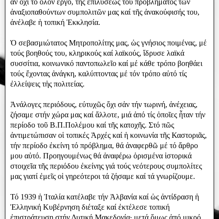
ἄν ὄχι τό ὅλον ἔργο, τῆς ἐπιλύσεως τοῦ προβλήματος τῶν
ἀναξιοπαθούντων συμπολιτῶν μας καί τῆς ἀνακούφισής του,
ἀνέλαβε ἡ τοπική Ἐκκλησία.
Ὁ σεβασμιώτατος Μητροπολίτης μας, ὡς γνήσιος ποιμένας, μέ
τούς βοηθούς του, κληρικούς καί λαϊκούς, ἵδρυσε λαϊκά
συσσίτια, κοινωνικό παντοπωλεῖο καί μέ κάθε τρόπο βοηθάει
τούς ἔχοντας ἀνάγκη, καλύπτοντας μέ τόν τρόπο αὐτό τίς
ἐλλείψεις τἠς πολιτείας.
Ἀνάλογες περιόδους, εύτυχῶς ὄχι σἀν τήν τωρινή, ἀνέχειας,
ζήσαμε στήν χώρα μας καί ἄλλοτε, μιά ἀπό τίς ὁποῖες ἦταν τήν
περίοδο τοῦ Β.Π.Πολέμου καί τῆς κατοχῆς. Στό πῶς
ἀντιμετώπισαν οἱ τοπικές Ἀρχές καί ἡ κοινωνία τῆς Καστοριᾶς,
τήν περίοδο ἐκείνη τό πρόβλημα, θά ἀναφερθῶ μέ τό ἄρθρο
μου αὐτό. Προηγουμένως θά ἀναφέρω ὁρισμένα ἱστορικά
στοιχεῖα τῆς περιόδου ἐκείνης γιά τούς νεότερους συμπολίτες
μας γιατί ἐμεῖς οἱ γηρεότεροι τά ζήσαμε καί τά γνωρίζουμε.
Τό 1939 ἡ Ἰταλία κατέλαβε τήν Ἀλβανία καί ὡς ἀντίδραση ἡ
Ἑλληνική Κυβέρνηση διέταξε καί ἐκτέλεσε τοπική
ἐπιστράτευση στήν Δυτική Μακεδονία· μετά ὅμως ἀπό μικρό