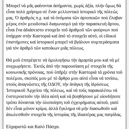
Μπορεῖ νά μᾶς φαίνονται ἀσήμαντα, χωρίς ἀξία, πλήν ὅμως θά
εἶναι πολύ χρήσιμα σέ ἕναν μελλοντικό ἱστορικό τῆς πόλεώς
μας. Ὁ ἀριθμός π.χ. καί τά ὀνόματα τῶν ἀρτοποιῶν πού ἔλαβαν
μέρος στόν μειοδοτικό διαγωνισμό γιά τήν παρασκευή ἄρτου,
εἶναι ἕνα ἀδιάσειστο στοιχεῖο τοῦ ἀριθμοῦ τῶν φούρνων πού
ὑπήρχαν στήν Καστοριά καί ἀπό τό στοιχεῖο αὐτό, οἱ είδικοί
ἐπιστήμονες καί ἱστορικοί μπορεῖ νά βγάλουν συμπεράσματα
γιά τόν ἀριθμό τῶν κατοίκων μιᾶς πόλεως.
Θά μοῦ ἐπιτρέψετε νά ὁμολογήσω τήν ἁμαρτία μου καί νά μέ
συγχωρήσετε. Ἐκτός ἀπό τήν παρουσίαση μέ στοιχεῖα τῆς
κοινωνικῆς πρόνοιας, πού ὑπῆρξε στήν Καστοριά τά χρόνια τοῦ
πολέμου, σκοπός μου μέ τό ἄρθρο μου αὐτό εἶναι νά τονίσω,
στούς ἀναγνῶστες τῆς ΟΔΟΥ, τήν ἀνάγκη τῆς ἱδρύσεως
Ἱστορικοῦ Ἀρχείου τῆς πόλεως, καί νά τούς παρακαλέσω νά
ἐνστερνιστοῦν τήν ἰδέα αὐτή καί νά βοηθήσουν μέ οἰονδήποτε
τρόπο δύνανται τήν ὑλοποίηση τοῦ ἐγχειρήματος αὐτοῦ, γιατί
δέν εἶναι μόνον κρίμα, ἀλλά ἔγκλημα νά μήν διασωθοῦν καί
ἀπωλεσθοῦν στοιχεῖα τῆς ἱστορίας τῆς ἰδιαιτέρας μας πατρίδας.
Εὐχαριστῶ και Καλό Πάσχα.