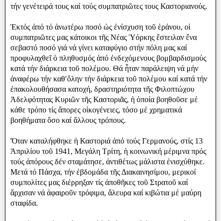
τήν γενέτειρά τους καί τούς συμπατριῶτες τους Καστοριανούς.
Ἐκτός ἀπό τό ἀνωτέρω ποσό ὡς ἐνίσχυση τοῦ ἑράνου, οἱ
συμπατριῶτες μας κάτοικοι τῆς Νέας Ὑόρκης ἔστειλαν ἕνα
σεβαστό ποσό γιά νά γίνει καταφύγιο στήν πόλη μας καί
προφυλαχθεῖ ὁ πληθυσμός ἀπό ἐνδεχόμενους βομβαρδισμούς
κατά τήν διάρκεια τοῦ πολέμου. Θά ἦταν παράλειψη νά μήν
ἀναφἐρω τήν καθʹὅλην τήν διάρκεια τοῦ πολέμου καί κατά τήν
ἐπακολουθήσασα κατοχή, δραστηριότητα τῆς Φιλοπτώχου
Ἀδελφὀτητας Κυριῶν τῆς Καστοριᾶς, ἡ ὁποία βοηθοῦσε μέ
κάθε τρόπο τίς ἄπορες οἰκογένειες, τόσο μέ χρηματικά
βοηθήματα ὅσο καί ἄλλους τρόπους.
Ὅταν καταλήφθηκε ἡ Καστοριά ἀπό τούς Γερμανούς, στίς 13
Ἀπριλίου τοῦ 1941, Μεγάλη Τρίτη, ἡ κοινωνική μέριμνα πρός
τούς ἀπόρους δέν σταμάτησε, ἀντιθέτως μάλιστα ἐνισχύθηκε.
Μετά τό Πάσχα, τήν ἐβδομάδα τῆς Διακαινησίμου, μερικοί
συμπολίτες μας διέρρηξαν τίς ἀποθῆκες τοῦ Στρατοῦ καί
ἄρχισαν νά ἀφαιροῦν τρόφιμα, ἄλευρα καί κιβώτια μέ μαύρη
σταφίδα.