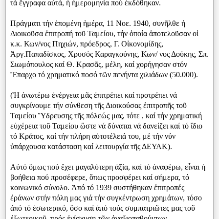
τά ἔγγραφα αὐτά, ἡ ἡμερομηνία πού ἐκδόθηκαν.
Πράγματι τήν ἐπομένη ἡμέρα, 11 Νοε. 1940, συνῆλθε ἡ
Διοικοῦσα ἐπιτροπή τοῦ Ταμείου, τήν ὁποία ἀποτελοῦσαν οἱ
κ.κ. Κων/νος Πηχιών, πρόεδρος, Γ. Οἰκονομίδης,
Ἀργ.Παπαδίσκος, Χρυσός Καραγκούνης, Κων/ νος Δούκης, Σπ.
Σιωμόπουλος καί Θ. Κρασᾶς, μέλη, καί χορήγησαν στόν
Ἔπαρχο τό χρηματικό ποσό τῶν πενήντα χιλιάδων (50.000).
(Ἡ ἀνωτέρω ἐνέργεια μᾶς ἐπιτρέπει καί προτρέπει νά
συγκρίνουμε τήν σύνθεση τῆς Διοικούσας ἐπιτροπῆς τοῦ
Ταμείου Ὕδρευσης τῆς πόλεώς μας, τότε , καί τήν χρηματική
εὐχέρεια τοῦ Ταμείου ὥστε νά δύναται νά δανείζει καί τό ἴδιο
τό Κράτος, καί τήν πλήρη αὐτοτέλειά του, μέ τήν νύν
ὑπάρχουσα κατάσταση καί λειτουργία τῆς ΔΕΥΑΚ).
Αὐτό ὅμως πού ἔχει μαγαλύτερη ἀξία, καί τό ἀναφέρω, εἶναι ἡ
βοήθεια πού προσέφερε, ὅπως προσφέρει καί σήμερα, τό
κοινωνικό σύνολο. Ἀπό τό 1939 συστήθηκαν ἐπιτροπές
ἐράνων στήν πόλη μας γιά τήν συγκέντρωση χρημάτων, τόσο
ἀπό τό ἐσωτερικό, ὅσο καί ἀπό τούς συμπατριῶτες μας τοῦ
ἐξωτερικοῦ, πρός ἐνίσχυση τῶν ἀναξιοπαθούντων.