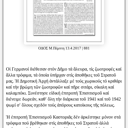
ΟΔΟΣ Μ.Πέμπτη 13.4.2017 | 881
Οἱ Γερμανοί διέθεσαν στόν Δῆμο τά ἄλευρα, τίς ζωοτροφές καί
ἄλλα τρόφιμα, τά ὁποία ὑπήρχαν στίς ἀποθῆκες τοῦ Στρατοῦ
μας. Ἡ Δημοτική Ἀρχή ἀντάλλαξε μέ τούς χωρικούς τό κριθάρι
καί τήν βρώμη τῶν ζωοτροφῶν καί πῆρε σιτάρι, σίκαλη καί
καλαμπόκι. Συνέστησε εἰδική ἐπιτροπή Ἐπισιτισμοῦ καί
διένειμε δωρεάν, καθʹ ὅλη τήν διάρκεια τοῦ 1941 καί τοῦ 1942
ψωμί σʹ ὅλους σχεδόν τούς ἀπόρους κατοίκους τῆς πόλεως.
Ἡ ἐπιτροπή Ἐπισιτισμοῦ Καστοριᾶς δέν ἀρκέστηκε μόνον στά
τρόφιμα πού βρέθηκαν στίς ἀποθῆκες τοῦ Στρατοῦ ἀλλά