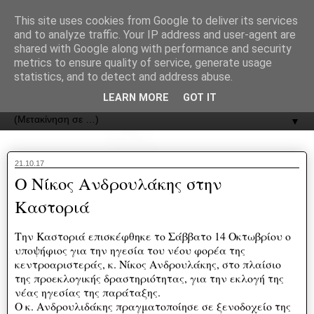
recJPp8XvMXop0y2Y7vHbTA_Phw
This site uses cookies from Google to deliver its services
and to analyze traffic. Your IP address and user-agent are
ΟΔΟΣ
shared with Google along with performance and security
metrics to ensure quality of service, generate usage
statistics, and to detect and address abuse.
Εφημερίδα της Καστοριάς | ODOS Newspaper of Castoria
LEARN MORE
GOT IT
▼
21.10.17
Ο Νίκος Ανδρουλάκης στην
Καστοριά
Την Καστοριά επισκέφθηκε το Σάββατο 14 Οκτωβρίου ο
υποψήφιος για την ηγεσία του νέου φορέα της
κεντροαριστεράς, κ. Νίκος Ανδρουλάκης, στο πλαίσιο
της προεκλογικής δραστηριότητας, για την εκλογή της
νέας ηγεσίας της παράταξης.
Ο κ. Ανδρουλιδάκης πραγματοποίησε σε ξενοδοχείο της