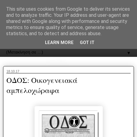
recJPp8XvMXop0y2Y7vHbTA_Phw
This site uses cookies from Google to deliver its services
and to analyze traffic. Your IP address and user-agent are
ΟΔΟΣ
shared with Google along with performance and security
metrics to ensure quality of service, generate usage
statistics, and to detect and address abuse.
Εφημερίδα της Καστοριάς | ODOS Newspaper of Castoria
LEARN MORE
GOT IT
▼
18.10.17
ΟΔΟΣ: Οικογενειακά
αμπελοχώραφα