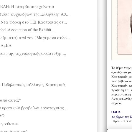
Η: Η Ιστορία που χάνεται
έψεις ψυχολόγων της Ελληνικής Ασ...
 Νέα Υόρκη στο ΤΕΙ Καστοριάς στ...
al Association of the Exhibit...
λείμματα) από τον "Μαγεμένο αυλό...
ς ΑμEΑ
ας, της τεχνολογικής ανάπτυξης ...
Το θέμα παρα
σχετίζεται με
Καστοριάς με
που βέβαια α
| Ποδηλατικός σύλλογος Καστοριάς
Καστοριάς, κα
προβολή του 
περιορισμένη 
Αντιμετωπίζε
από αυτά;"
έπρεπε.
ν κρατικών βραβείων λογοτεχνίας ...
ΟΔΟΣ
ΔΟ
το βήμα της 
Πέμπτη 5.3.20
ς νύκτα»
δριο Αυτισμού