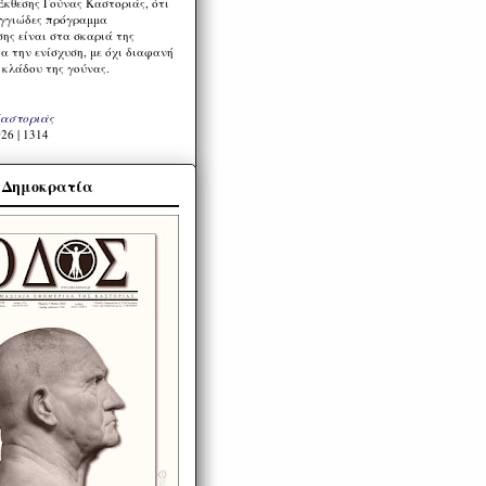
Έκθεσης Γούνας Καστοριάς, ότι
ιγγιώδες πρόγραμμα
ης είναι στα σκαριά της
α την ενίσχυση, με όχι διαφανή
 κλάδου της γούνας.
Καστοριάς
26 | 1314
α Δημοκρατία