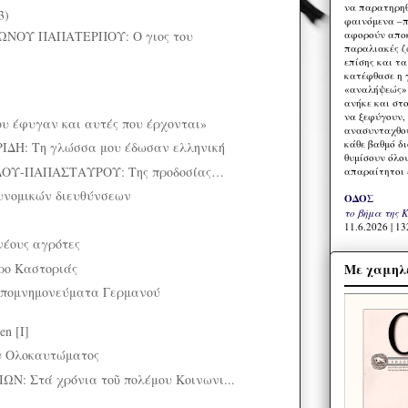
να παρατηρηθ
3)
φαινόμενα –π
αφορούν αποκ
ΝΟΥ ΠΑΠΑΤΕΡΠΟΥ: Ο γιος του
παραλιακές ζ
επίσης και τ
κατέφθασε η 
«αναλήψεώς» 
ανήκε και στ
να ξεφύγουν,
ου έφυγαν και αυτές που έρχονται»
ανασυνταχθού
κάθε βαθμό δ
ΔΗ: Τη γλώσσα μου έδωσαν ελληνική
θυμίσουν όλο
ΟΥ-ΠΑΠΑΣΤΑΥΡΟΥ: Της προδοσίας…
απαραίτητοι 
υνομικών διευθύνσεων
ΟΔΟΣ
το βήμα της 
11.6.2026 | 13
νέους αγρότες
ρο Καστοριάς
Με χαμηλέ
πομνημονεύματα Γερμανού
en [I]
ου Ολοκαυτώματος
Ν: Στά χρόνια τοῦ πολέμου Κοινωνι...