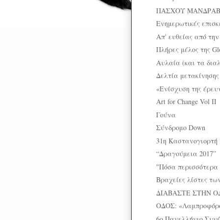
ΠΑΣΧΟΥ ΜΑΝΔΡΑΒΕΛ
Ενημερωτικές επισκ
Απ' ευθείας από την
Πλήρες μέλος της Glob
Αυλαία (και τα δια
Δελτία μετακίνηση
«Ενίσχυση της έρευν
Art for Change Vol II
Γούνα
Σύνδρομο Down
31η Καστανογιορτή 
“Δραγούμεια 2017”
"Πόσα περισσότερα 
Βραχείες λίστες τω
ΔΙΑΒΑΣΤΕ ΣΤΗΝ Ο
ΟΔΟΣ: «Λαμπροφόρο
6ο Πανελλήνιο Συνέ