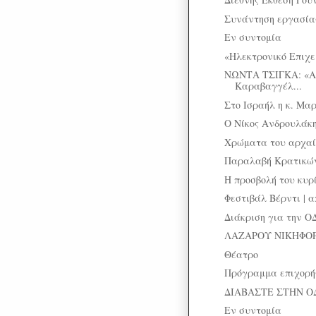
Συνάντηση εργασίας
Εν συντομία
«Ηλεκτρονικό Επιχε
ΝΩΝΤΑ ΤΣΙΓΚΑ: «Α
Καραβαγγέλ...
Στο Ισραήλ η κ. Μα
Ο Νίκος Ανδρουλάκ
Χρώματα του αρχαί
Παραλαβή Κρατικών
Η προσβολή του κυρ
Φεστιβάλ Βέρντι | 
Διάκριση για την Ο
ΛΑΖΑΡΟΥ ΝΙΚΗΦΟΡΙ
Θέατρο
Πρόγραμμα επιχορήγ
ΔΙΑΒΑΣΤΕ ΣΤΗΝ Ο
Εν συντομία