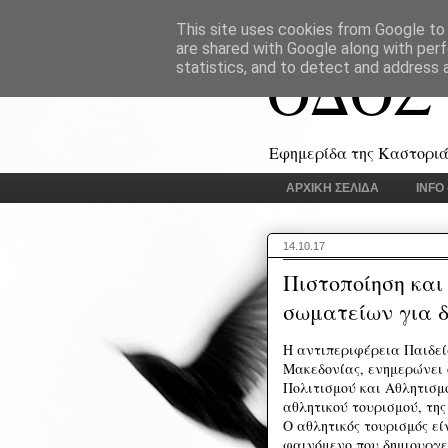
This site uses cookies from Google to d
are shared with Google along with perf
ΟΔΟΣ
statistics, and to detect and address 
Εφημερίδα της Καστοριάς
ΑΡΧΙΚΗ ΣΕΛΙΔΑ
INFO
14.10.17
Πιστοποίηση και
σωματείων για δ
Η αντιπεριφέρεια Παιδεί
Μακεδονίας, ενημερώνει 
Πολιτισμού και Αθλητισμο
αθλητικού τουρισμού, τη
Ο αθλητικός τουρισμός εί
φαινόμενο που δημιουργε