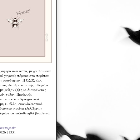
 ζοφερά όλα αυτά, μέχρι που ένα
ρό γεγονός πέρασε στα περίπου
δημοσιότητας. Η ΟΔΟΣ έως
ντας στάση αναμονής απέφυγε
 με μείζον ζήτημα διαφάνειας
κής τάξης. Προέκυψε
κα και είναι πραγματικά
μη τι άλλο, σκανδαλιστικό.
ένοντας πρώτα εξελίξεις, η
έφυγε να τοποθετηθεί βιαστικά.
Καστοριάς
026 | 1331