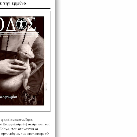
ε την ερμίνα
η φορά ανακοινώθηκε,
υ Ευαγγελισμού ή ακόμη και του
Πάσχα, που στήνονται οι
α αμνοερίφια, και προπαραμονές