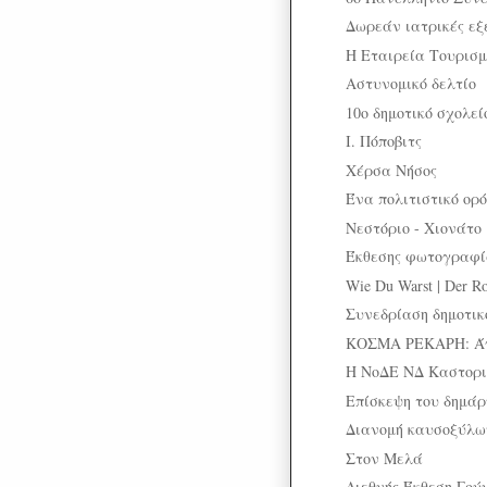
Δωρεάν ιατρικές εξ
Η Εταιρεία Τουρισμ
Αστυνομικό δελτίο
10ο δημοτικό σχολε
Ι. Πόποβιτς
Χέρσα Νήσος
Ένα πολιτιστικό ορ
Νεστόριο - Χιονάτο
Έκθεσης φωτογραφί
Wie Du Warst | Der Ro
Συνεδρίαση δημοτικ
ΚΟΣΜΑ ΡΕΚΑΡΗ: Άγν
Η ΝοΔΕ ΝΔ Καστοριά
Επίσκεψη του δημά
Διανομή καυσοξύλων
Στον Μελά
Διεθνής Έκθεση Γού