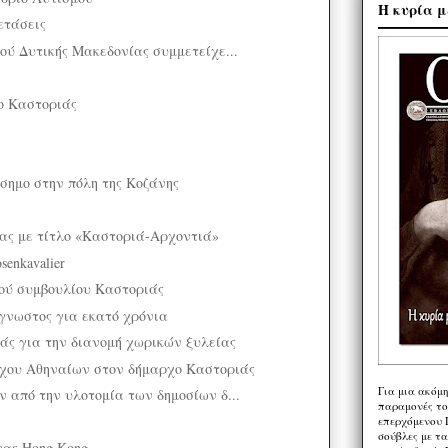
Η κυρία μ
ετάσεις
ού Δυτικής Μακεδονίας συμμετείχε...
ίο Καστοριάς
όσημο στην πόλη της Κοζάνης
ας με τίτλο «Καστοριά-Αρχοντιά»
senkavalier
ού συμβουλίου Καστοριάς
ωστος για εκατό χρόνια
ς για την διανομή χωρικών ξυλείας
ρχου Αθηναίων στον δήμαρχο Καστοριάς
Για μια ακόμ
 από την υλοτομία των δημοσίων δ...
παραμονές το
επερχόμενου 
σούβλες με τ
νας Hong Kong