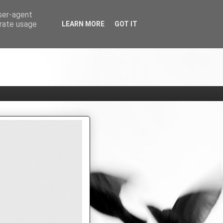
user-agent
erate usage
LEARN MORE
GOT IT