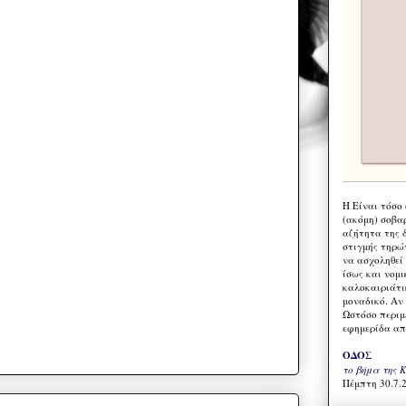
Η Eίναι τόσο
(ακόμη) σοβα
αζήτητα της 
στιγμής τηρώ
να ασχοληθεί
ίσως και νομι
καλοκαιριάτι
μοναδικό. Αν 
Ωστόσο περιμ
εφημερίδα απ
ΟΔΟΣ
το βήμα της 
Πέμπτη 30.7.2