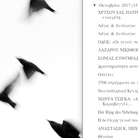
Οκτωβρίου 2017
(15
▼
ΧΡΥΣΟΥΛΑΣ ΠΑΤΡΩ
εναερίτη
Λόγος & Αντίλογος
Λόγος & Αντίλογος
ΟΔΟΣ: «Οι γενιές π
ΛΑΖΑΡΟΥ ΝΙΚΗΦΟΡΙ
ΣΟΝΙΑΣ ΕΥΘΥΜΙΑΔ
Δραστηριότητα αστ
Οπλίτες
3700 στρέμματα σε 
Ναυταθλητικό Κέντ
ΝΩΝΤΑ ΤΣΙΓΚΑ: «Α
Καραβαγγέλ...
Der Ring des Nibelung
Η δεύτερη γενιά τ
ΑΝΑΣΤΑΣΗ Κ. ΠΗΧΙΩ
Θέατρο