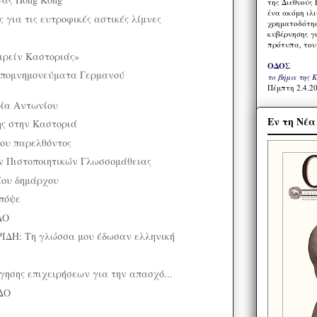
της Διεθνούς 
ένα ακόμη ιλ
 για τις ευτροφικές αστικές λίμνες
χρηματοδότησ
κυβέρνησης γι
πρότυπα, του
ιρείν Καστοριάς»
ΟΔΟΣ
πομνημονεύματα Γερμανού
το βήμα της 
Πέμπτη 2.4.20
ρία Αντωνίου
Εν τη Νέ
ης στην Καστοριά
ου παρελθόντος
 Πιστοποιητικών Γλωσσομάθειας
ίου δημάρχου
απόψε
ΔΟ
ΔΗ: Τη γλώσσα μου έδωσαν ελληνική
ησης επιχειρήσεων για την απασχό...
ΔΟ