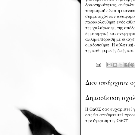
δραστηριότητας, ανθρώπω
τουρισμού είναι η ικανο
συμμετεχόντων αναφορικά
παρακολούθηση ενός αθλη
της χαλάρωσης, της απόδρ
δημιουργική και ενεργητι
αλληλεπίδραση με οικογέν
ομαδοποίηση. Η αθλητική
της καθημερινής ζωής και 
Δεν υπάρχουν σ
Δημοσίευση σχο
Η ΟΔΟΣ σας ευχαριστεί γ
σας θα αποθηκευτεί προσω
την έγκριση της ΟΔΟΥ.