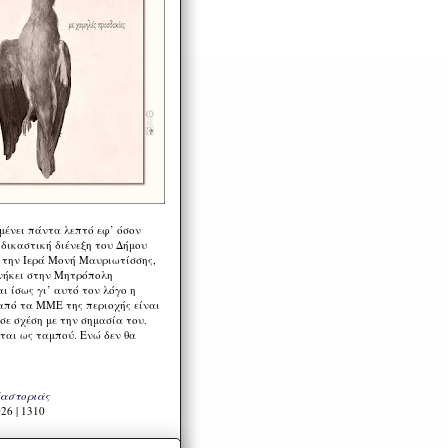
μένει πάντα λεπτό εφ’ όσον
 δικαστική διένεξη του Δήμου
 την Ιερά Μονή Μαυριωτίσσης,
νήκει στην Μητρόπολη
ι ίσως γι’ αυτό τον λόγο η
από τα ΜΜΕ της περιοχής είναι
σε σχέση με την σημασία του.
ται ως ταμπού. Ενώ δεν θα
Καστοριάς
26 | 1310