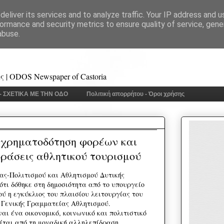
eliver its services and to analyze traffic. Your IP address and 
ormance and security metrics to ensure quality of service, gen
abuse.
 | ODOS Newspaper of Castoria
 - ΣΧΕΤΙΚΑ ΜΕ ΤΗΝ ΟΔΟ
Πολιτική απορρήτου - Όροι χρήσης
 χρηματοδότηση φορέων και
ράσεις αθλητικού τουρισμού
ας-Πολιτισμού και Αθλητισμού Δυτικής
ότι δόθηκε στη δημοσιότητα από το υπουργείο
ύ η εγκύκλιος του πλαισίου λειτουργίας του
ς Γενικής Γραμματείας Αθλητισμού.
ναι ένα οικονομικό, κοινωνικό και πολιτιστικό
ίται από τη μοναδική αλληλεπίδραση