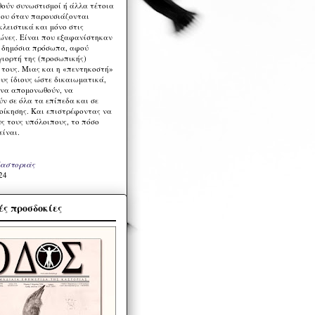
ούν συνωστισμοί ή άλλα τέτοια
ου όταν παρουσιάζονται
λειστικά και μόνο στις
ώνες. Είναι που εξαφανίστηκαν
α δημόσια πρόσωπα, αφού
γιορτή της (προσωπικής)
τους. Μιας και η «πεντηκοστή»
ους ίδιους ώστε δικαιωματικά,
 να απομονωθούν, να
ν σε όλα τα επίπεδα και σε
ιοίκησης. Και επιστρέφοντας να
υς τους υπόλοιπους, το πόσο
είναι.
Καστοριάς
24
ς προσδοκίες