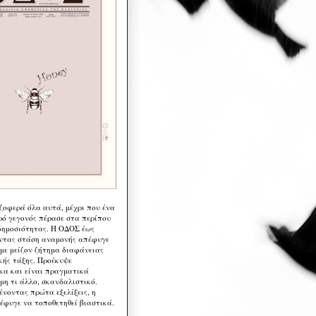
 ζοφερά όλα αυτά, μέχρι που ένα
ρό γεγονός πέρασε στα περίπου
δημοσιότητας. Η ΟΔΟΣ έως
ντας στάση αναμονής απέφυγε
 με μείζον ζήτημα διαφάνειας
κής τάξης. Προέκυψε
κα και είναι πραγματικά
μη τι άλλο, σκανδαλιστικό.
ένοντας πρώτα εξελίξεις, η
έφυγε να τοποθετηθεί βιαστικά.