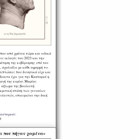
 που από χρόνια τώρα και ειδικά
ις εκλογές του 2023 και την
ράτηση της κυβέρνησης υπό τον
 σχολιάζει με κάθε αφορμή τις
πιπτώσεις που δυνητικά είχε και
εικτα έχει για την Καστοριά η
λογή της κυρίας Μαρίας
 αξίωμα της βουλευτή
 κριτική στάση των γενναίων
ουλευτών, επικυρώνει την δική
Καστοριάς
9
α που πήγαν χαμένα»