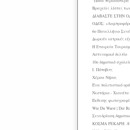
"Πόσα περισσότερα 
Βραχείες λίστες τω
ΔΙΑΒΑΣΤΕ ΣΤΗΝ Ο
ΟΔΟΣ: «Λαμπροφόρο
6ο Πανελλήνιο Συνέ
Δωρεάν ιατρικές εξ
Η Εταιρεία Τουρισμ
Αστυνομικό δελτίο
10ο δημοτικό σχολε
Ι. Πόποβιτς
Χέρσα Νήσος
Ένα πολιτιστικό ορ
Νεστόριο - Χιονάτο
Έκθεσης φωτογραφί
Wie Du Warst | Der Ro
Συνεδρίαση δημοτικ
ΚΟΣΜΑ ΡΕΚΑΡΗ: Άγν