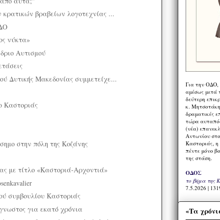
από αυτά;"
ν κρατικών βραβείων λογοτεχνίας ...
ΔΟ
ς νύκτα»
δριο Αυτισμού
ετάσεις
ού Δυτικής Μακεδονίας συμμετείχε...
Για την ΟΔΟ,
αμέσως μετά τ
δεύτερη επικ
ίο Καστοριάς
κ. Μητσοτάκη,
δραματικές ε
τώρα αυταπόδ
(νέα) επανεκ
Αντωνίου στο
όσημο στην πόλη της Κοζάνης
Καστοριάς, η
πέντε μόνο β
της στάση.
ας με τίτλο «Καστοριά-Αρχοντιά»
ΟΔΟΣ
το βήμα της 
senkavalier
7.5.2026 | 131
ού συμβουλίου Καστοριάς
ωστος για εκατό χρόνια
«Τα χρόνι