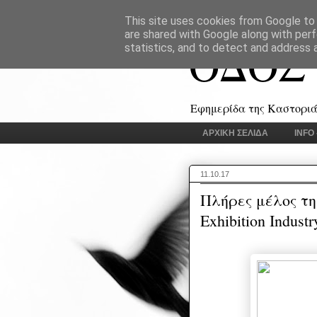
This site uses cookies from Google to d
are shared with Google along with perf
ΟΔΟΣ
statistics, and to detect and address 
Εφημερίδα της Καστοριάς
ΑΡΧΙΚΗ ΣΕΛΙΔΑ
INFO
11.10.17
Πλήρες μέλος της 
Exhibition Indust