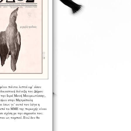
μένει πάντα λεπτό εφ’ όσον
 δικαστική διένεξη του Δήμου
 την Ιερά Μονή Μαυριωτίσσης,
νήκει στην Μητρόπολη
ι ίσως γι’ αυτό τον λόγο η
από τα ΜΜΕ της περιοχής είναι
σε σχέση με την σημασία του.
ται ως ταμπού. Ενώ δεν θα