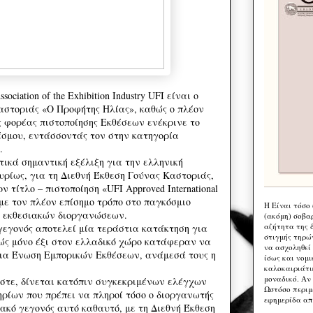
ociation of the Exhibition Industry UFI είναι ο
στοριάς «Ο Προφήτης Ηλίας», καθώς ο πλέον
 φορέας πιστοποίησης Εκθέσεων ενέκρινε το
έσμου, εντάσσοντάς τον στην κατηγορία
.
τικά σημαντική εξέλιξη για την ελληνική
υρίως, για τη Διεθνή Έκθεση Γούνας Καστοριάς,
ον τίτλο – πιστοποίηση «UFI Approved International
με τον πλέον επίσημο τρόπο στο παγκόσμιο
Η Eίναι τόσο
 εκθεσιακών διοργανώσεων.
(ακόμη) σοβα
αζήτητα της 
 γεγονός αποτελεί μία τεράστια κατάκτηση για
στιγμής τηρώ
ώς μόνο έξι στον ελλαδικό χώρο κατάφεραν να
να ασχοληθεί
ια Ένωση Εμπορικών Εκθέσεων, ανάμεσά τους η
ίσως και νομι
καλοκαιριάτι
μοναδικό. Αν 
ωστε, δίνεται κατόπιν συγκεκριμένων ελέγχων
Ωστόσο περιμ
ηρίων που πρέπει να πληροί τόσο ο διοργανωτής
εφημερίδα απ
ιακό γεγονός αυτό καθαυτό, με τη Διεθνή Έκθεση