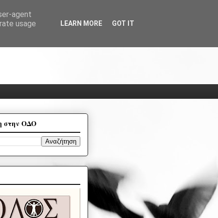
user-agent
erate usage
LEARN MORE
GOT IT
η στην ΟΔΟ