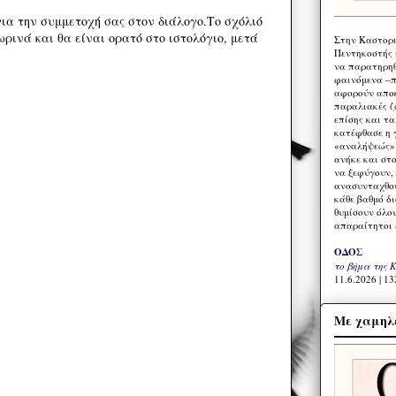
ια την συμμετοχή σας στον διάλογο.Το σχόλιό
ρινά και θα είναι ορατό στο ιστολόγιο, μετά
Στην Καστορι
Πεντηκοστής 
να παρατηρηθ
φαινόμενα –π
αφορούν αποκ
παραλιακές ζ
επίσης και τ
κατέφθασε η 
«αναλήψεώς» 
ανήκε και στ
να ξεφύγουν,
ανασυνταχθού
κάθε βαθμό δ
θυμίσουν όλο
απαραίτητοι 
ΟΔΟΣ
το βήμα της 
11.6.2026 | 13
Με χαμηλέ