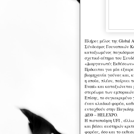
Πλήρες μέλος της Global Ass
Σύνδεσμος Γουνοποιών Κα
καταξιωμένος παγκόσμιος
σχετικό αίτημα του Συνδ
«Διοργανωτές Εκθέσεων»
Πρόκειται για μία εξαιρε
βιομηχανία γούνας και, κ
η οποία, πλέον, παίρνει τ
Event» και καταξιώνεται 
στερέωμα των εμπορικών
Επίσης, το συγκεκριμένο
έναν κλαδικό φορέα, καθ
ενταχθούν στην Παγκόσμ
ΔΕΘ – HELEXPO.
Η πιστοποίηση UFI , άλλ
και βάσει αυστηρών κριτ
φορέας, όσο και το εκθεσ