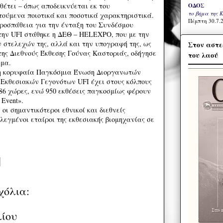
θέτει – όπως αποδεικνύεται εκ του
ΟΔΟΣ
το βήμα της 
τούμενα ποιοτικά και ποσοτικά χαρακτηριστικά.
Πέμπτη 30.7.2
ροσπάθεια για την ένταξη του Συνδέσμου
ην UFI στάθηκε η ΔΕΘ – HELEXPO, που με την
 στελεχών της, αλλά και την υπογραφή της, ως
Στον αστε
ης Διεθνούς Έκθεσης Γούνας Καστοριάς, οδήγησε
του λαού
σμα.
ι η κορυφαία Παγκόσμια Ένωση Διοργανωτών
Εκθεσιακών Γεγονότων UFI έχει στους κόλπους
 86 χώρες, ενώ 950 εκθέσεις παγκοσμίως φέρουν
 Event».
οι σημαντικότεροι εθνικοί και διεθνείς
ιλεγμένοι εταίροι της εκθεσιακής βιομηχανίας σε
χόλια:
λίου