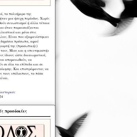
ά, το πολυήμερο της
ήταν μια ήσυχη περίοδος. Χωρίς
ούν συνωστισμοί ή άλλα τέτοια
ου όταν παρουσιάζονται
λειστικά και μόνο στις
ώνες. Είναι που εξαφανίστηκαν
α δημόσια πρόσωπα, αφού
γιορτή της (προσωπικής)
τους. Μιας και η «πεντηκοστή»
ους ίδιους ώστε δικαιωματικά,
 να απομονωθούν, να
ν σε όλα τα επίπεδα και σε
ιοίκησης. Και επιστρέφοντας να
υς τους υπόλοιπους, το πόσο
είναι.
Καστοριάς
24
ς προσδοκίες