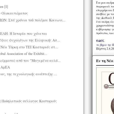
Για μια ακόμ
en [I]
παραμονές το
επερχόμενου 
ου Ολοκαυτώματος
σούβλες με τ
της Διεθνούς 
Ν: Στά χρόνια τοῦ πολέμου Κοινωνι...
ένα ακόμη ιλ
χρηματοδότησ
κυβέρνησης γι
Η: Η Ιστορία που χάνεται
πρότυπα, του
έψεις ψυχολόγων της Ελληνικής Ασ...
ΟΔΟΣ
το βήμα της 
 Νέα Υόρκη στο ΤΕΙ Καστοριάς στ...
Πέμπτη 2.4.20
al Association of the Exhibit...
λείμματα) από τον "Μαγεμένο αυλό...
Εν τη Νέ
ς ΑμEΑ
ας, της τεχνολογικής ανάπτυξης ...
| Ποδηλατικός σύλλογος Καστοριάς