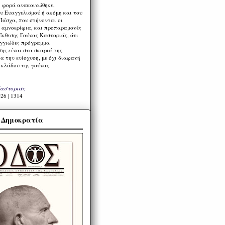
η φορά ανακοινώθηκε,
υ Ευαγγελισμού ή ακόμη και του
Πάσχα, που στήνονται οι
α αμνοερίφια, και προπαραμονές
Έκθεσης Γούνας Καστοριάς, ότι
ιγγιώδες πρόγραμμα
ης είναι στα σκαριά της
α την ενίσχυση, με όχι διαφανή
 κλάδου της γούνας.
Καστοριάς
26 | 1314
α Δημοκρατία