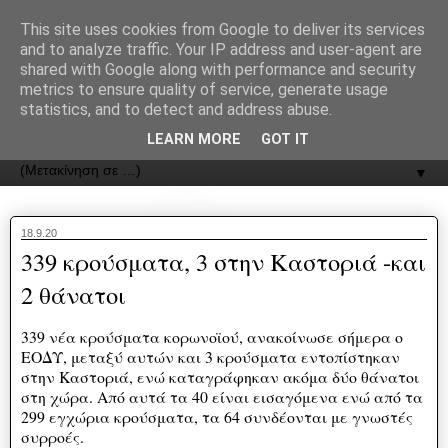
recJPp8XvMXop0y2Y7vHbTA_Phw
This site uses cookies from Google to deliver its services
and to analyze traffic. Your IP address and user-agent are
ΟΔΟΣ
shared with Google along with performance and security
metrics to ensure quality of service, generate usage
statistics, and to detect and address abuse.
Εφημερίδα της Καστοριάς | ODOS Newspaper of Castoria
LEARN MORE
GOT IT
▼
18.9.20
339 κρούσματα, 3 στην Καστοριά -και
2 θάνατοι
339 νέα κρούσματα κορωνοϊού, ανακοίνωσε σήμερα ο
ΕΟΔΥ, μεταξύ αυτών και 3 κρούσματα εντοπίστηκαν
στην Καστοριά, ενώ καταγράφηκαν ακόμα δύο θάνατοι
στη χώρα. Από αυτά τα 40 είναι εισαγόμενα ενώ από τα
299 εγχώρια κρούσματα, τα 64 συνδέονται με γνωστές
συρροές.