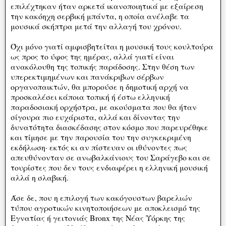
επιλέχτηκαν ήταν αρκετά ικανοποιητικά με εξαίρεση
την κακόηχη σερβική μπάντα, η οποία ανέλαβε τα
μουσικά σκήπτρα μετά την αλλαγή του χρόνου.
Όχι μόνο γιατί αμφισβητείται η μουσική τους κουλτούρα
ως προς το ύφος της ημέρας, αλλά γιατί είναι
ανακόλουθη της τοπικής παράδοσης. Στην θέση των
υπερεκτιμημένων και πανάκριβων σέρβων
οργανοπαικτών, θα μπορούσε η δημοτική αρχή να
προσκαλέσει κάποια τοπική ή έστω ελληνική
παραδοσιακή ορχήστρα, με ακούσματα που θα ήταν
σίγουρα πιο ευχάριστα, αλλά και δίνοντας την
δυνατότητα διασκέδασης στον κόσμο που παρευρέθηκε
και τίμησε με την παρουσία του την συγκεκριμένη
εκδήλωση· εκτός κι αν πίστευαν οι ιθύνοντες πως
απευθύνονταν σε ανωβαλκάνιους του Σαράγεβο και σε
τουρίστες που δεν τους ενδιαφέρει η ελληνική μουσική
αλλά η σλαβική.
Άσε δε, που η επιλογή των κακόγουστων βαρελιών
τύπου αγροτικών κινητοποιήσεων με αποκλεισμό της
Εγνατίας ή γειτονιάς Bronx της Νέας Υόρκης της