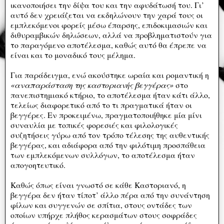
ικανοποιήσει την δίψα του και την αφυδάτωσή του. Γι’
αυτό δεν χρειάζεται να εκδηλώνουν την χαρά τους οι
εμπλεκόμενοι φορείς μέσω έπαρσης, επιδοκιμασιών και
διθυραμβικών δηλώσεων, αλλά να προβληματιστούν για
το παραγόμενο αποτέλεσμα, καθώς αυτό θα έπρεπε να
είναι και το μοναδικό τους μέλημα.
Για παράδειγμα, ενώ ακούστηκε ωραία και ρομαντική η
«αναπαράσταση της καστοριανής βεγγέρας»
στο
πανεπιστημιακό κτήριο, το αποτέλεσμα ήταν κάτι άλλο,
τελείως διαφορετικό από το τι πραγματικά ήταν οι
βεγγέρες. Εν προκειμένω, πραγματοποιήθηκε μία μίνι
συναυλία με τοπικές φορεσιές και φιλολογικές
συζητήσεις γύρω από τον τρόπο τέλεσης της αυθεντικής
βεγγέρας, και αδιάφορα από την φιλότιμη προσπάθεια
των εμπλεκόμενων συλλόγων, το αποτέλεσμα ήταν
απογοητευτικό.
Καθώς όπως είναι γνωστό σε κάθε Καστοριανό, η
βεγγέρα δεν ήταν τίποτ’ άλλο πέρα από την συνάντηση
φίλων και συγγενών σε σπίτια, στους οντάδες των
οποίων υπήρχε πλήθος κερασμάτων στους σοφράδες