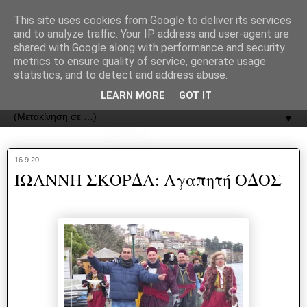
recJPp8XvMXop0y2Y7vHbTA_Phw
This site uses cookies from Google to deliver its services
and to analyze traffic. Your IP address and user-agent are
ΟΔΟΣ
shared with Google along with performance and security
metrics to ensure quality of service, generate usage
statistics, and to detect and address abuse.
Εφημερίδα της Καστοριάς | ODOS Newspaper of Castoria
LEARN MORE
GOT IT
▼
16.9.20
ΙΩΑΝΝΗ ΣΚΟΡΔΑ: Αγαπητή ΟΔΟΣ