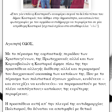
«Έτσι γλεντάει η Καστοριά!»
αναφέρει σεμνά το δελτίο τύπου του
δήμου Καστοριάς που δόθηκε στην δημοσιότητα, κοινοποιώντας
φωτογραφίες με τον αρμόδιο αντιδήμαρχο να περιφέρεται σε μία
απρόθυμη Καστοριά [σχετικό σχόλιο στο οπισθόφυλλο:
"εδώ"
].
Αγαπητή ΟΔΟΣ,
Με το πέρασμα της εορταστικής περιόδου των
Χριστουγέννων, της Πρωτοχρονιάς αλλά και των
Καρναβαλιών η Καστοριά άφησε πίσω της την
προσπάθεια αλλαγής διάθεσης αλλά και περιορισμού
του διαχρονικού cocooning των κατοίκων της. Που με το
πέρασμα των πολιτιστικά άγονων χρόνων, κινδύνευε –
και συνεχίζει να κινδυνεύει– να παρομοιαστούν με τους
πλέον «σπιτόγατους» κατοίκους της ευρύτερης
περιφέρειας.
Η προσπάθεια αυτή απ’ την πλευρά της αντιδημαρχίας
Πολιτισμού, θα δύναται να αποτιμηθεί με θετικό