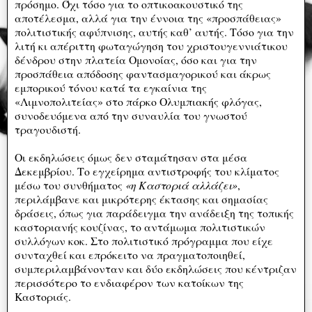
πρόσημο. Όχι τόσο για το οπτικοακουστικό της
αποτέλεσμα, αλλά για την έννοια της «προσπάθειας»
πολιτιστικής αφύπνισης, αυτής καθ’ αυτής. Τόσο για την
λιτή κι απέριττη φωταγώγηση του χριστουγεννιάτικου
δένδρου στην πλατεία Ομονοίας, όσο και για την
προσπάθεια απόδοσης φαντασμαγορικού και άκρως
εμπορικού τόνου κατά τα εγκαίνια της
«Λιμνοπολιτείας» στο πάρκο Ολυμπιακής φλόγας,
συνοδευόμενα από την συναυλία του γνωστού
τραγουδιστή.
Οι εκδηλώσεις όμως δεν σταμάτησαν στα μέσα
Δεκεμβρίου. Το εγχείρημα αντιστροφής του κλίματος
μέσω του συνθήματος
«η Καστοριά αλλάζει»
,
περιλάμβανε και μικρότερης έκτασης και σημασίας
δράσεις, όπως για παράδειγμα την ανάδειξη της τοπικής
καστοριανής κουζίνας, το αντάμωμα πολιτιστικών
συλλόγων κοκ. Στο πολιτιστικό πρόγραμμα που είχε
συνταχθεί και επρόκειτο να πραγματοποιηθεί,
συμπεριλαμβάνονταν και δύο εκδηλώσεις που κέντριζαν
περισσότερο το ενδιαφέρον των κατοίκων της
Καστοριάς.