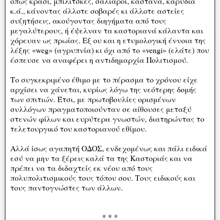
όπως κρασί, μπιλίτσκες, σάλιαροι, κάστανα, καρύδια
κ.ά., κάνοντας άλλοτε σοβαρές κι άλλοτε αστείες
συζητήσεις, ακούγοντας διηγήματα από τους
μεγαλύτερους, ή έψελναν τα καστοριανά κάλαντα και
χόρευαν ως πρωίας. Εξ ου και η ετυμολογική έννοια της
λέξης «weg» (αγρυπνία) κι όχι από το «vengi» (ελάτε) που
έσπευσε να αναφέρει η αντιδημαρχία Πολιτισμού.
Το συγκεκριμένο έθιμο με το πέρασμα το χρόνου είχε
αρχίσει να χάνεται, κυρίως λόγω της νεότερης δομής
των σπιτιών. Έτσι, με πρωτοβουλίες ορισμένων
συλλόγων πραγματοποιούνταν σε αίθουσες μεταξύ
στενών φίλων και ευρύτερα γνωστών, διατηρώντας το
τελετουργικό του καστοριανού εθίμου.
Αλλά ίσως αγαπητή ΟΔΟΣ, ενδεχομένως και πάλι ειδικά
εσύ να μην τα ξέρεις καλά τα της Καστοριάς και να
πρέπει να τα διδαχτείς εκ νέου από τους
πολυπολιτισμικούς τους τόπου σου. Τους ειδικούς και
τους παντογνώστες των άλλων.
* * *