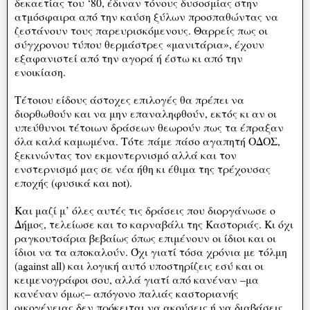
δεκαετίας του ‘80, έδιναν τόνους δυσοσμίας στην
ατμόσφαιρα από την καύση ξύλων προσπαθώντας να
ζεστάνουν τους παρευρισκόμενους. Θαρρείς πως οι
σύγχρονου τύπου θερμάστρες «μανιτάρια», έχουν
εξαφανιστεί από την αγορά ή έστω κι από την
ενοικίαση.
Τέτοιου είδους άστοχες επιλογές θα πρέπει να
διορθωθούν και να μην επαναληφθούν, εκτός κι αν οι
υπεύθυνοι τέτοιων δράσεων θεωρούν πως τα έπραξαν
όλα καλά καμωμένα. Τότε πάμε πάσο αγαπητή ΟΔΟΣ,
ξεκινώντας τον εκμοντερνισμό αλλά και τον
ενστερνισμό μας σε νέα ήθη κι έθιμα της τρέχουσας
εποχής (φυσικά και not).
Και μαζί μ’ όλες αυτές τις δράσεις που διοργάνωσε ο
Δήμος, τελείωσε και το καρναβάλι της Καστοριάς. Κι όχι
ραγκουτσάρια βεβαίως όπως επιμένουν οι ίδιοι και οι
ίδιοι να τα αποκαλούν. Όχι γιατί τόσα χρόνια με τόλμη
(against all) και λογική αυτό υποστηρίζεις εσύ και οι
κειμενογράφοι σου, αλλά γιατί από κανέναν –μα
κανέναν όμως– απόγονο παλιάς καστοριανής
οικογένειας δεν πρόκειται να ακούσεις ή να διαβάσεις