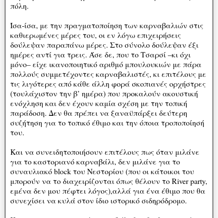
πόλη.
Ίσα-ίσα, με την πραγματοποίηση των καρναβαλιών στις
καθιερωμένες μέρες του, οι εν λόγω επιχειρήσεις
δούλεψαν παραπάνω μέρες. Στο σύνολο δούλεψαν έξι
ημέρες αντί για τρεις. Άσε δε, που το Τσαρσί –κι όχι
μόνο– είχε ικανοποιητικό αριθμό μπουλουκιών με πάρα
πολλούς συμμετέχοντες καρναβαλιστές, κι επιτέλους με
τις λιγότερες από κάθε άλλη φορά σκοπιανές ορχήστρες
(τουλάχιστον την β’ ημέρα) που προκαλούν ακουστική
ενόχληση και δεν έχουν καμία σχέση με την τοπική
παράδοση. Δεν θα πρέπει να ξαναϋπάρξει δεύτερη
συζήτηση για το τοπικό έθιμο και την όποια τροποποίησή
του.
Και να συνειδητοποιήσουν επιτέλους πως όταν μιλάνε
για το καστοριανό καρναβάλι, δεν μιλάνε για το
συναυλιακό block του Νεστορίου (που οι κάτοικοι του
μπορούν να το διαχειρίζονται όπως θέλουν το River party,
εμένα δεν μου πέφτει λόγος),αλλά για ένα έθιμο που θα
συνεχίσει να κυλά στον ίδιο ιστορικό σιδηρόδρομο.