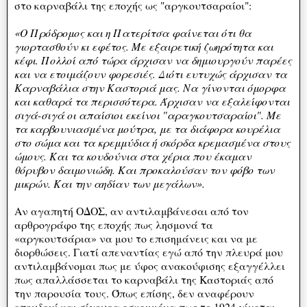
στο καρναβάλι της εποχής ως "αργκουτσαραίοι":
«Ο Πρόδρομος και η Πατερίτσα φαίνεται ότι θα
γιορτασθούν κι εφέτος. Με εξαιρετική ζωηρότητα και
κέφι. Πολλοί από τώρα άρχισαν να δημιουργούν παρέες
και να ετοιμάζουν φορεσιές. Διότι ευτυχώς άρχισαν τα
Καρναβάλια στην Καστοριά μας. Να γίνονται όμορφα
και καθαρά τα περισσότερα. Άρχισαν να εξαλείφονται
σιγά-σιγά οι απαίσιοι εκείνοι "αραγκουτσαραίοι". Με
τα καρβουνιασμένα μούτρα, με τα διάφορα κουρέλια
στο σώμα και τα κρεμμύδια ή σκόρδα κρεμασμένα στους
ώμους. Και τα κουδούνια στα χέρια που έκαμαν
θόρυβον δαιμονιώδη. Και προκαλούσαν τον φόβο των
μικρών. Και την αηδίαν των μεγάλων».
Αν αγαπητή ΟΔΟΣ, αν αντιλαμβάνεσαι από τον
αρθρογράφο της εποχής πως λησμονά τα
«αργκουτσάρια» να μου το επισημάνεις και να με
διορθώσεις. Γιατί απεναντίας εγώ από την πλευρά μου
αντιλαμβάνομαι πως με ύφος ανακούφισης εξαγγέλλει
πως απαλλάσσεται το καρναβάλι της Καστοριάς από
την παρουσία τους. Όπως επίσης, δεν αναφέρουν
επουδενί και σίγουρα εσκεμμένα πως το 1924 γίνεται