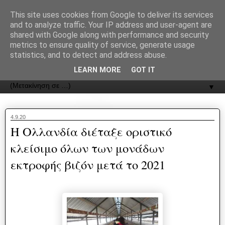
recJPp8XvMXop0y2Y7vHbTA_Phw
This site uses cookies from Google to deliver its services
and to analyze traffic. Your IP address and user-agent are
ΟΔΟΣ
shared with Google along with performance and security
metrics to ensure quality of service, generate usage
statistics, and to detect and address abuse.
Εφημερίδα της Καστοριάς | ODOS Newspaper of Castoria
LEARN MORE
GOT IT
▼
4.9.20
Η Ολλανδία διέταξε οριστικό
κλείσιμο όλων των μονάδων
εκτροφής βιζόν μετά το 2021