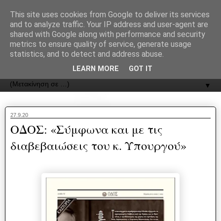
recJPp8XvMXop0y2Y7vHbTA_Phw
This site uses cookies from Google to deliver its services
and to analyze traffic. Your IP address and user-agent are
ΟΔΟΣ
shared with Google along with performance and security
metrics to ensure quality of service, generate usage
statistics, and to detect and address abuse.
Εφημερίδα της Καστοριάς | ODOS Newspaper of Castoria
LEARN MORE
GOT IT
▼
27.9.20
ΟΔΟΣ: «Σύμφωνα και με τις
διαβεβαιώσεις του κ. Υπουργού»