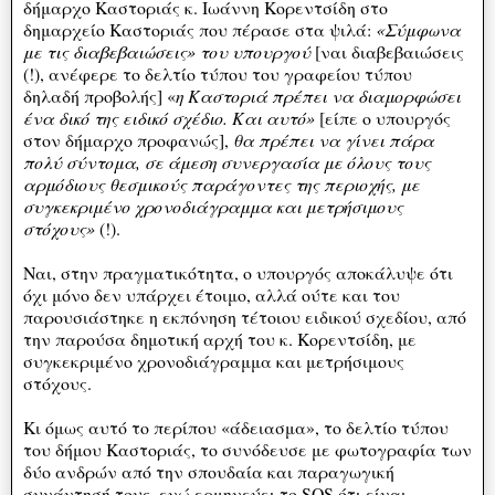
δήμαρχο Καστοριάς κ. Ιωάννη Κορεντσίδη στο
δημαρχείο Καστοριάς που πέρασε στα ψιλά:
«Σύμφωνα
με τις διαβεβαιώσεις» του υπουργού
[ναι διαβεβαιώσεις
(!), ανέφερε το δελτίο τύπου του γραφείου τύπου
δηλαδή προβολής] «
η Καστοριά πρέπει να διαμορφώσει
ένα δικό της ειδικό σχέδιο. Και αυτό»
[είπε ο υπουργός
στον δήμαρχο προφανώς],
θα πρέπει να γίνει πάρα
πολύ σύντομα, σε άμεση συνεργασία με όλους τους
αρμόδιους θεσμικούς παράγοντες της περιοχής, με
συγκεκριμένο χρονοδιάγραμμα και μετρήσιμους
στόχους»
(!).
Ναι, στην πραγματικότητα, ο υπουργός αποκάλυψε ότι
όχι μόνο δεν υπάρχει έτοιμο, αλλά ούτε και του
παρουσιάστηκε η εκπόνηση τέτοιου ειδικού σχεδίου, από
την παρούσα δημοτική αρχή του κ. Κορεντσίδη, με
συγκεκριμένο χρονοδιάγραμμα και μετρήσιμους
στόχους.
Κι όμως αυτό το περίπου «άδειασμα», το δελτίο τύπου
του δήμου Καστοριάς, το συνόδευσε με φωτογραφία των
δύο ανδρών από την σπουδαία και παραγωγική
συνάντησή τους, ενώ ερμηνεύει το SOS ότι είναι