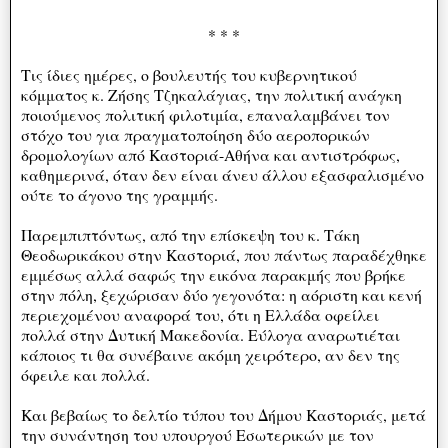
* * *
Τις ίδιες ημέρες, ο βουλευτής του κυβερνητικού
κόμματος κ. Ζήσης Τζηκαλάγιας, την πολιτική ανάγκη
ποιούμενος πολιτική φιλοτιμία, επαναλαμβάνει τον
στόχο του για πραγματοποίηση δύο αεροπορικών
δρομολογίων από Καστοριά-Αθήνα και αντιστρόφως,
καθημερινά, όταν δεν είναι άνευ άλλου εξασφαλισμένο
ούτε το άγονο της γραμμής.
Παρεμπιπτόντως, από την επίσκεψη του κ. Τάκη
Θεοδωρικάκου στην Καστοριά, που πάντως παραδέχθηκε
εμμέσως αλλά σαφώς την εικόνα παρακμής που βρήκε
στην πόλη, ξεχώρισαν δύο γεγονότα: η αόριστη και κενή
περιεχομένου αναφορά του, ότι η Ελλάδα οφείλει
πολλά στην Δυτική Μακεδονία. Εύλογα αναρωτιέται
κάποιος τι θα συνέβαινε ακόμη χειρότερο, αν δεν της
όφειλε και πολλά.
Και βεβαίως το δελτίο τύπου του Δήμου Καστοριάς, μετά
την συνάντηση του υπουργού Εσωτερικών με τον