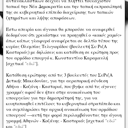
αντανακλαστικών δείχνει να πλήττει τουλάχιστον
τοπικά την Νέα Δημοκρατία και την τοπική εκπροσώπησή
της σε κυβερνητικό επίπεδο διαχείρισης των τοπικών
ζητημάτων και λήψης αποφάσεων.
Έστω απειρία και άγνοια θα μπορούσε να αναφερθεί
δεδομένου ότι χρειάστηκε να προηγηθεί ο
«κακός χαμός»
όπως κάπως γλαφυρά αναφέρεται σε δελτίο τύπου της
κυρίας Ολυμπίας Τελιγιορίδου (βουλευτή Συ ΡιζΑ
Καστοριάς) με δηλώσεις και κατάθεση σε ερώτηση προς
τον αρμόδιο υπουργό κ. Κωνσταντίνο Καραμανλή
[σχετικά
"εδώ"
].
Κατάθεση ερώτησης από τις 3 βουλευτές του ΣυΡιζΑ
Δυτικής Μακεδονίας, για την αεροπορική σύνδεση
Αθήνα - Κοζάνη - Καστοριά, που βγήκε από τις
άγονες
γραμμές
αφού δεν ήταν στην ανακοίνωση του
υπουργείου για την δημοπράτησή της, για να
κινητοποιηθεί επιτέλους το κυβερνητικό στρατόπεδο και
να συμπληρώσει την αρχική ανακοίνωση του αρμόδιου
υπουργού —αυτή την φορά περιλαμβάνοντας την άγονη
γραμμή Αθηνών - Κοζάνης - Καστοριάς [σχετικά
"εδώ"
και
"εδώ"
]