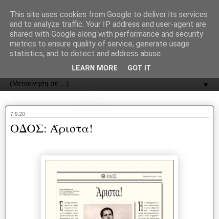
recJPp8XvMXop0y2Y7vHbTA_Phw
This site uses cookies from Google to deliver its services
and to analyze traffic. Your IP address and user-agent are
ΟΔΟΣ
shared with Google along with performance and security
metrics to ensure quality of service, generate usage
statistics, and to detect and address abuse.
Εφημερίδα της Καστοριάς | ODOS Newspaper of Castoria
LEARN MORE
GOT IT
▼
7.9.20
ΟΔΟΣ: Άριστα!