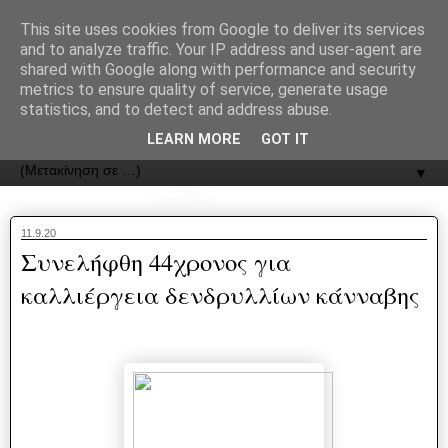
recJPp8XvMXop0y2Y7vHbTA_Phw
This site uses cookies from Google to deliver its services
and to analyze traffic. Your IP address and user-agent are
ΟΔΟΣ
shared with Google along with performance and security
metrics to ensure quality of service, generate usage
statistics, and to detect and address abuse.
Εφημερίδα της Καστοριάς | ODOS Newspaper of Castoria
LEARN MORE
GOT IT
▼
11.9.20
Συνελήφθη 44χρονος για
καλλιέργεια δενδρυλλίων κάνναβης