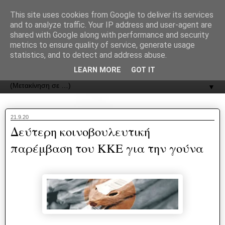
recJPp8XvMXop0y2Y7vHbTA_Phw
This site uses cookies from Google to deliver its services
and to analyze traffic. Your IP address and user-agent are
ΟΔΟΣ
shared with Google along with performance and security
metrics to ensure quality of service, generate usage
statistics, and to detect and address abuse.
Εφημερίδα της Καστοριάς | ODOS Newspaper of Castoria
LEARN MORE
GOT IT
▼
21.9.20
Δεύτερη κοινοβουλευτική
παρέμβαση του ΚΚΕ για την γούνα