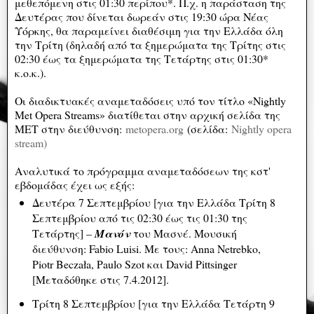
μεθεπόμενη στις 01:30 περίπου*. Π.χ. η παράσταση της
Δευτέρας που δίνεται δωρεάν στις 19:30 ώρα Νέας
Υόρκης, θα παραμείνει διαθέσιμη για την Ελλάδα όλη
την Τρίτη (δηλαδή από τα ξημερώματα της Τρίτης στις
02:30 έως τα ξημερώματα της Τετάρτης στις 01:30*
κ.ο.κ.).
Οι διαδικτυακές αναμεταδόσεις υπό τον τίτλο «Nightly
Met Opera Streams» διατίθεται στην αρχική σελίδα της
ΜΕΤ στην διεύθυνση:
metopera.org
(σελίδα:
Nightly opera
stream)
Αναλυτικά το πρόγραμμα αναμεταδόσεων της κστ'
εβδομάδας έχει ως εξής:
Δευτέρα 7 Σεπτεμβρίου [για την Ελλάδα Τρίτη 8
Σεπτεμβρίου από τις 02:30 έως τις 01:30 της
Τετάρτης] –
Μανόν
του Μασνέ. Μουσική
διεύθυνση: Fabio Luisi. Με τους: Anna Netrebko,
Piotr Beczała, Paulo Szot και David Pittsinger
[Μεταδόθηκε στις 7.4.2012].
Τρίτη 8 Σεπτεμβρίου [για την Ελλάδα Τετάρτη 9