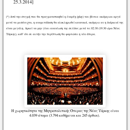
25.3.2014]
(*) Από την στιγμή που θα πραγματοποιηθεί η έναρξη (play) του βίντεο -ακόμη και αργά
μετά τα μεσάνυχτα, η αναμετάδοση θα ολοκληρωθεί κανονικά, ακόμη κι αν η διάρκειά της
είναι μεγάλη. Αρκεί να μην γίνει ανανέωση της σελίδας μετά τις 02:30 (19:30 ώρα Νέας
Υόρκης), καθ’ ότι σε αυτήν την περίπτωση θα φορτώσει η νέα όπερα.
Η χωρητικότητα της Μητροπολιτικής Όπερας της Νέας Υόρκης είναι
4.039 άτομα (3.794 καθήμενοι και 245 όρθιοι).