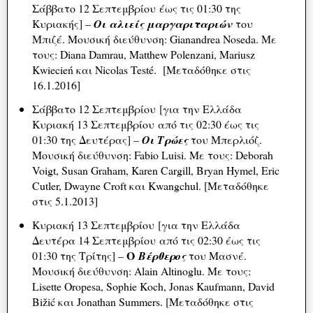
Σάββατο 12 Σεπτεμβρίου έως τις 01:30 της
Κυριακής] –
Οι αλιείς μαργαριταριών
του
Μπιζέ. Μουσική διεύθυνση: Gianandrea Noseda. Με
τους: Diana Damrau, Matthew Polenzani, Mariusz
Kwiecień και Nicolas Testé. [Μεταδόθηκε στις
16.1.2016]
Σάββατο 12 Σεπτεμβρίου [για την Ελλάδα
Κυριακή 13 Σεπτεμβρίου από τις 02:30 έως τις
01:30 της Δευτέρας] –
Οι Τρώες
του Μπερλιόζ.
Μουσική διεύθυνση: Fabio Luisi. Με τους: Deborah
Voigt, Susan Graham, Karen Cargill, Bryan Hymel, Eric
Cutler, Dwayne Croft και Kwangchul. [Μεταδόθηκε
στις 5.1.2013]
Κυριακή 13 Σεπτεμβρίου [για την Ελλάδα
Δευτέρα 14 Σεπτεμβρίου από τις 02:30 έως τις
Ο
01:30 της Τρίτης] –
Βέρθερος
του Μασνέ.
Μουσική διεύθυνση: Alain Altinoglu. Με τους:
Lisette Oropesa, Sophie Koch, Jonas Kaufmann, David
Bižić και Jonathan Summers. [Μεταδόθηκε στις