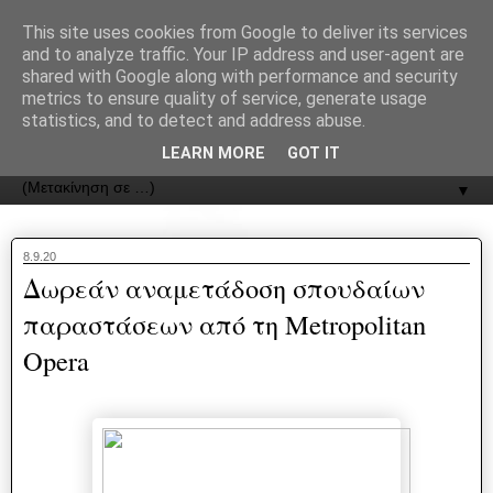
recJPp8XvMXop0y2Y7vHbTA_Phw
This site uses cookies from Google to deliver its services
and to analyze traffic. Your IP address and user-agent are
ΟΔΟΣ
shared with Google along with performance and security
metrics to ensure quality of service, generate usage
statistics, and to detect and address abuse.
Εφημερίδα της Καστοριάς | ODOS Newspaper of Castoria
LEARN MORE
GOT IT
▼
8.9.20
Δωρεάν αναμετάδοση σπουδαίων
παραστάσεων από τη Metropolitan
Opera