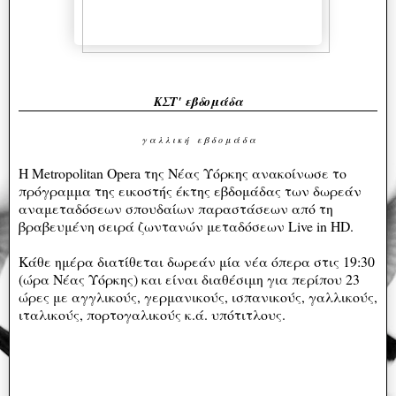
ΚΣΤ' εβδομάδα
γ α λ λ ι κ ή ε β δ ο μ ά δ α
Η Metropolitan Opera της Νέας Υόρκης ανακοίνωσε το
πρόγραμμα της εικοστής έκτης εβδομάδας των δωρεάν
αναμεταδόσεων σπουδαίων παραστάσεων από τη
βραβευμένη σειρά ζωντανών μεταδόσεων Live in HD.
Κάθε ημέρα διατίθεται δωρεάν μία νέα όπερα στις 19:30
(ώρα Νέας Υόρκης) και είναι διαθέσιμη για περίπου 23
ώρες με αγγλικούς, γερμανικούς, ισπανικούς, γαλλικούς,
ιταλικούς, πορτογαλικούς κ.ά. υπότιτλους.