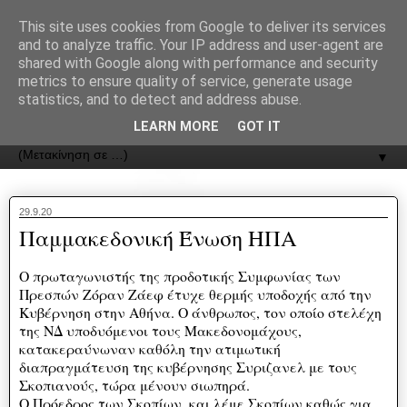
recJPp8XvMXop0y2Y7vHbTA_Phw
This site uses cookies from Google to deliver its services
and to analyze traffic. Your IP address and user-agent are
ΟΔΟΣ
shared with Google along with performance and security
metrics to ensure quality of service, generate usage
statistics, and to detect and address abuse.
Εφημερίδα της Καστοριάς | ODOS Newspaper of Castoria
LEARN MORE
GOT IT
▼
29.9.20
Παμμακεδονική Ένωση ΗΠΑ
O πρωταγωνιστής της προδοτικής Συμφωνίας των
Πρεσπών Ζόραν Ζάεφ έτυχε θερμής υποδοχής από την
Κυβέρνηση στην Αθήνα. Ο άνθρωπος, τον οποίο στελέχη
της ΝΔ υποδυόμενοι τους Μακεδονομάχους,
κατακεραύνωναν καθόλη την ατιμωτική
διαπραγμάτευση της κυβέρνησης Συριζανελ με τους
Σκοπιανούς, τώρα μένουν σιωπηρά.
Ο Πρόεδρος των Σκοπίων, και λέμε Σκοπίων καθώς για