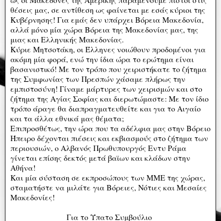
θέσεις μας, σε αντίθεση ως φαίνεται με εσάς κύριοι της
Κυβέρνησης! Για εμάς δεν υπάρχει Βόρεια Μακεδονία,
αλλά μόνο μία χώρα Βόρεια της Μακεδονίας μας, της
μιας και Ελληνικής Μακεδονίας.
Κύριε Μητσοτάκη, οι Έλληνες νοιώθουν προδομένοι για
ακόμη μία φορά, ενώ την ίδια ώρα το ερώτημα είναι
βασανιστικό! Με τον τρόπο που χειριστήκατε το ζήτημα
της Συμφωνίας των Πρεσπών χάσαμε πλήρως την
εμπιστοσύνη! Γίναμε μάρτυρες των χειρισμών και στο
ζήτημα της Αγίας Σοφίας και διερωτώμαστε: Με τον ίδιο
τρόπο άραγε θα διαπραγματευθείτε και για το Αιγαίο
και τα άλλα εθνικά μας θέματα;
Επιπροσθέτως, την ώρα που τα αδέλφια μας στην Βόρειο
Ήπειρο δέχονται πιέσεις και εκβιασμούς στο ζήτημα των
περιουσιών, ο Αλβανός Πρωθυπουργός Εντυ Ράμα
γίνεται επίσης δεκτός μετά βαϊων και κλάδων στην
Αθήνα!
Και μία σύσταση σε εκπροσώπους των ΜΜΕ της χώρας,
σταματήστε να μιλάτε για Βόρειες, Νότιες και Μεσαίες
Μακεδονίες!
Για το Ύπατο Συμβούλιο