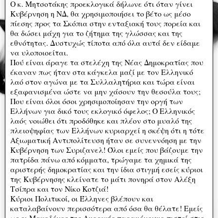
Ο κ. Μητσοτάκης προεκλογικά δήλωνε ότι όταν γίνει
Κυβέρνηση η ΝΔ, θα χρησιμοποιήσει το βέτο ως μέσο
πίεσης προς τα Σκόπια στην ενταξιακή τους πορεία και
θα δώσει μάχη για το ζήτημα της γλώσσας και της
εθνότητας. Δυστυχώς τίποτα από όλα αυτά δεν είδαμε
να υλοποιοείται.
Πού είναι άραγε τα στελέχη της Νέας Δημοκρατίας που
έκαναν πως ήταν στα κάγκελα μαζί με τον Ελληνικό
λαό στον αγώνα με τα Συλλαλητήρια και τώρα είναι
εξαφανισμένα ώστε να μην χάσουν την θεσούλα τους;
Που είναι όλοι όσοι χρησιμοποίησαν την οργή των
Ελλήνων για δικό τους εκλογικό όφελος; Ο Ελληνικός
λαός νοιώθει ότι προδόθηκε και πλέον στο μυαλό της
πλειοψηφίας των Ελλήνων κυριαρχεί η σκέψη ότι η τότε
Αξιωματική Αντιπολίτευση ήταν σε συνεννόηση με την
Κυβέρνηση των Συριζανελ! Όλοι εμείς που βάζουμε την
πατρίδα πάνω από κόμματα, τρώγαμε τα χημικά της
αριστερής δημοκρατίας και την ίδια στιγμή εσείς κύριοι
της Κυβέρνησης κλείνατε το μάτι πονηρά στον Αλέξη
Τσίπρα και τον Νίκο Κοτζιά!
Κύριοι Πολιτικοί, οι Έλληνες βλέπουν και
καταλαβαίνουν περισσότερα από όσα θα θέλατε! Εμείς
ως οι Μακεδόνες της Αμερικής παραμένουμε πιστοί στις