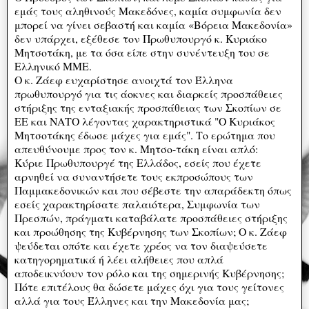
εμάς τους αληθινούς Μακεδόνες, καμία συμφωνία δεν
μπορεί να γίνει σεβαστή και καμία «Βόρεια Μακεδονία»
δεν υπάρχει, εξέθεσε τον Πρωθυπουργό κ. Κυριάκο
Μητσοτάκη, με τα όσα είπε στην συνέντευξη του σε
Ελληνικό ΜΜΕ.
Ο κ. Ζάεφ ευχαρίστησε ανοιχτά τον Έλληνα
πρωθυπουργό για τις άοκνες και διαρκείς προσπάθειες
στήριξης της ενταξιακής προσπάθειας των Σκοπίων σε
ΕΕ και ΝΑΤΟ λέγοντας χαρακτηριστικά "Ο Κυριάκος
Μητσοτάκης έδωσε μάχες για εμάς". Το ερώτημα που
απευθύνουμε προς τον κ. Μητσο-τάκη είναι απλό:
Κύριε Πρωθυπουργέ της Ελλάδος, εσείς που έχετε
αρνηθεί να συναντήσετε τους εκπροσώπους των
Παμμακεδονικών και που σέβεστε την απαράδεκτη όπως
εσείς χαρακτηρίσατε παλαιότερα, Συμφωνία των
Πρεσπών, πράγματι καταβάλατε προσπάθειες στήριξης
και προώθησης της Κυβέρνησης των Σκοπίων; Ο κ. Ζάεφ
ψεύδεται οπότε και έχετε χρέος να τον διαψεύσετε
κατηγορηματικά ή λέει αλήθειες που απλά
αποδεικνύουν τον ρόλο και της σημερινής Κυβέρνησης;
Πότε επιτέλους θα δώσετε μάχες όχι για τους γείτονες
αλλά για τους Έλληνες και την Μακεδονία μας;