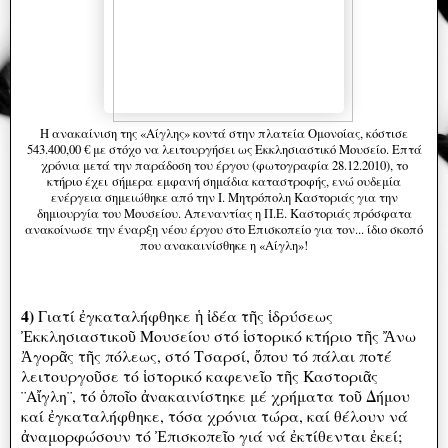
Η ανακαίνιση της «Αίγλης» κοντά στην πλατεία Ομονοίας, κόστισε
543.400,00 € με στόχο να λειτουργήσει ως Εκκλησιαστικό Μουσείο. Επτά
χρόνια μετά την παράδοση του έργου (φωτογραφία 28.12.2010), το
κτήριο έχει σήμερα εμφανή σημάδια καταστροφής, ενώ ουδεμία
ενέργεια σημειώθηκε από την Ι. Μητρόπολη Καστοριάς για την
δημιουργία του Μουσείου. Απεναντίας η Π.Ε. Καστοριάς πρόσφατα
ανακοίνωσε την έναρξη νέου έργου στο Επισκοπείο για τον... ίδιο σκοπό
που ανακαινίσθηκε η «Αίγλη»!
4)
Γιατί ἐγκαταλήφθηκε ἡ ἰδέα τῆς ἱδρύσεως
Ἐκκλησιαστικοῦ Μουσείου στό ἱστορικό κτήριο τῆς Ἄνω
Ἀγορᾶς τῆς πόλεως, στό Τσαρσί, ὄπου τό πάλαι ποτέ
λειτουργοῦσε τό ἱστορικό καφενεῖο τῆς Καστοριᾶς
¨Αἴγλη¨, τό ὁποῖο ἀνακαινίστηκε μέ χρήματα τοῦ Δήμου
καί ἐγκαταλήφθηκε, τόσα χρόνια τώρα, καί θέλουν νά
ἀναμορφώσουν τό Ἐπισκοπεῖο γιά νά ἐκτίθενται ἐκεί;