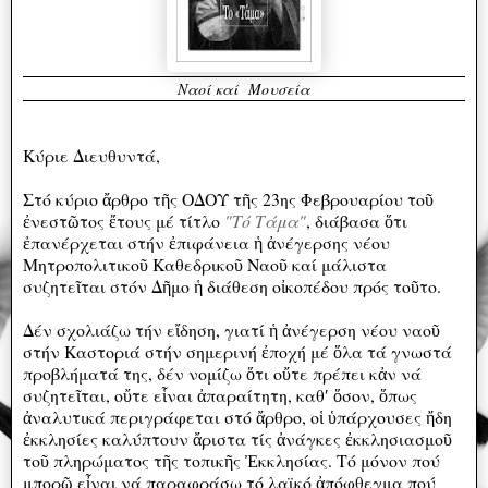
Ναοί καί Μουσεία
Κύριε Διευθυντά,
Στό κύριο ἄρθρο τῆς ΟΔΟΥ τῆς 23ης Φεβρουαρίου τοῦ
ἐνεστῶτος ἔτους μέ τίτλο
"Τό Τάμα"
, διάβασα ὅτι
ἐπανέρχεται στήν ἐπιφάνεια ἡ ἀνέγερσης νέου
Μητροπολιτικοῦ Καθεδρικοῦ Ναοῦ καί μάλιστα
συζητεῖται στόν Δῆμο ἡ διάθεση οἰκοπέδου πρός τοῦτο.
Δέν σχολιάζω τήν εἴδηση, γιατί ἡ ἀνέγερση νέου ναοῦ
στήν Καστοριά στήν σημερινή ἐποχή μέ ὅλα τά γνωστά
προβλήματά της, δέν νομίζω ὅτι οὔτε πρέπει κἀν νά
συζητεῖται, οὔτε εἷναι ἀπαραίτητη, καθʹ ὅσον, ὅπως
ἀναλυτικά περιγράφεται στό ἄρθρο, οἱ ὑπάρχουσες ἤδη
ἐκκλησίες καλύπτουν ἄριστα τίς ἀνάγκες ἐκκλησιασμοῦ
τοῦ πληρώματος τῆς τοπικῆς Ἐκκλησίας. Τό μόνον πού
μπορῶ εἶναι νά παραφράσω τό λαϊκό ἀπόφθεγμα πού