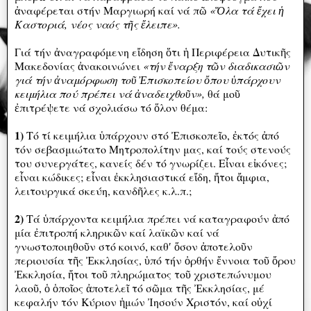
ἀναφέρεται στήν Μαργιωρή καί νά πῶ
«Ὅλα τά ἔχει ἡ
Καστοριά, νέος ναός τῆς ἔλειπε».
Γιά τήν ἀναγραφόμενη εἴδηση ὅτι ἡ Περιφέρεια Δυτικῆς
Μακεδονίας ἀνακοινώνει
«τήν ἔναρξη τῶν διαδικασιῶν
γιά τήν ἀναμόρφωση τοῦ Ἐπισκοπείου ὄπου ὑπάρχουν
κειμήλια πού πρέπει νά ἀναδειχθοῦν»,
θά μοῦ
ἐπιτρέψετε νά σχολιάσω τό ὅλoν θέμα:
1)
Τό τί κειμήλια ὑπάρχουν στό Ἐπισκοπεῖο, ἐκτός ἀπό
τόν σεβασμιώτατο Μητροπολίτην μας, καί τούς στενούς
του συνεργάτες, κανείς δέν τό γνωρίζει. Εἶναι εἰκόνες;
εἶναι κώδικες; εἷναι ἐκκλησιαστικά εἴδη, ἤτοι ἄμφια,
λειτουργικά σκεύη, κανδῆλες κ.λ.π.;
2)
Τά ὑπάρχοντα κειμήλια πρέπει νά καταγραφούν ἀπό
μία ἐπιτροπή κληρικῶν καί λαϊκῶν καί νά
γνωστοποιηθοῦν στό κοινό, καθʹ ὅσον ἀποτελοῦν
περιουσία τῆς Ἐκκλησίας, ὑπό τήν ὀρθήν ἔννοια τοῦ ὄρου
Ἐκκλησία, ἤτοι τοῦ πληρώματος τοῦ χριστεπώνυμου
λαοῦ, ὁ ὁποῖος ἀποτελεῖ τό σῶμα τῆς Ἐκκλησίας, μέ
κεφαλήν τόν Κύριον ἡμών Ἰησούν Χριστόν, καί οὐχί