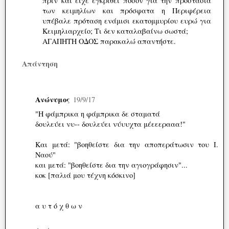
πριν και είχε εγκριθεί ποσόν για την προστασία
των κειμηλίων και πρόσφατα η Περιφέρεια
υπέβαλε πρόταση ενάμισι εκατομμυρίου ευρώ για
Κειμηλιαρχείο; Τι δεν καταλαβαίνω σωστά;
ΑΓΑΠΗΤΗ ΟΔΟΣ παρακαλώ απαντήστε.
Απάντηση
Ανώνυμος
19/9/17
"Η φάμπρικα η φάμπρικα δε σταματά
δουλεύει νυ-- δουλεύει νύυυχτα μέεεερααα!"
Και μετά: "βοηθείστε δια την αποπεράτωσιν του Ι.
Ναού"
και μετά: "βοηθείστε δια την αγιογράφησιν"...
κοκ [παλιά μου τέχνη κόσκινο]
α υ τ ό χ θ ω ν