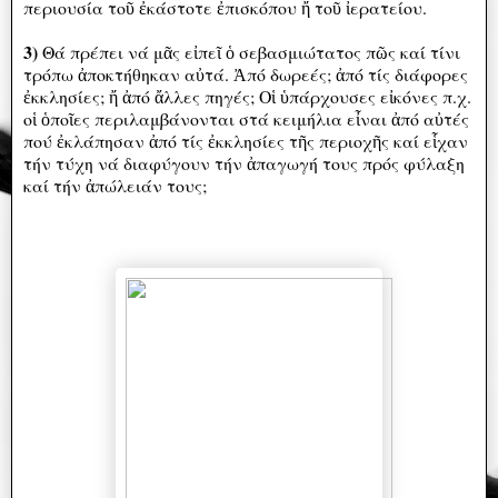
περιουσία τοῦ ἐκάστοτε ἐπισκόπου ἤ τοῦ ἰερατείου.
3)
Θά πρέπει νά μᾶς εἰπεῖ ὁ σεβασμιώτατος πῶς καί τίνι
τρόπω ἀποκτήθηκαν αὐτά. Ἀπό δωρεές; ἀπό τίς διάφορες
ἐκκλησίες; ἤ ἀπό ἄλλες πηγές; Οἱ ὑπάρχουσες εἰκόνες π.χ.
οἱ ὁποῖες περιλαμβάνονται στά κειμήλια εἶναι ἀπό αὐτές
πού ἐκλάπησαν ἀπό τίς ἐκκλησίες τῆς περιοχῆς καί εἷχαν
τήν τύχη νά διαφύγουν τήν ἀπαγωγή τους πρός φύλαξη
καί τήν ἀπώλειάν τους;