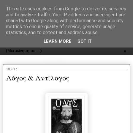
recJPp8XvMXop0y2Y7vHbTA_Phw
This site uses cookies from Google to deliver its services
and to analyze traffic. Your IP address and user-agent are
ΟΔΟΣ
shared with Google along with performance and security
metrics to ensure quality of service, generate usage
statistics, and to detect and address abuse.
Εφημερίδα της Καστοριάς | ODOS Newspaper of Castoria
LEARN MORE
GOT IT
▼
18.9.17
Λόγος & Αντίλογος