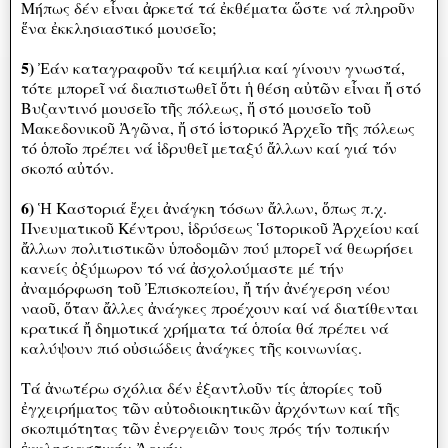
Μήπως δέν εἷναι ἀρκετά τά ἐκθέματα ὥστε νά πληροῦν
ἕνα ἐκκλησιαστικό μουσεῖο;
5)
Ἐάν καταγραφοῦν τά κειμήλια καί γίνουν γνωστά,
τότε μπορεῖ νά διαπιστωθεῖ ὅτι ἡ θέση αὐτῶν εἷναι ἤ στό
Βυζαντινό μουσεῖο τῆς πόλεως, ἤ στό μουσεῖο τοῦ
Μακεδονικοῦ Ἀγῶνα, ἤ στό ἱστορικό Ἀρχεῖο τῆς πόλεως
τό ὁποῖο πρέπει νά ἱδρυθεῖ μεταξύ ἄλλων καί γιά τόν
σκοπό αὐτόν.
6)
Ἡ Καστοριά ἔχει ἀνάγκη τόσων ἄλλων, ὅπως π.χ.
Πνευματικοῦ Κέντρου, ἱδρύσεως Ἱστορικοῦ Ἀρχείου καί
ἄλλων πολιτιστικῶν ὑποδομῶν πού μπορεῖ νά θεωρήσει
κανείς ὀξύμωρον τό νά ἀσχολούμαστε μέ τήν
ἀναμόρφωση τοῦ Ἐπισκοπείου, ἤ τήν ἀνέγερση νέου
ναοῦ, ὅταν ἄλλες ἀνάγκες προέχουν καί νά διατίθενται
κρατικά ἤ δημοτικά χρήματα τά ὁποία θά πρέπει νά
καλύψουν πιό οὐσιώδεις ἀνάγκες τῆς κοινωνίας.
Τά ἀνωτέρω σχόλια δέν ἐξαντλοῦν τίς ἁπορίες τοῦ
ἐγχειρήματος τῶν αὐτοδιοικητικῶν ἀρχόντων καί τῆς
σκοπιμότητας τῶν ἐνεργειῶν τους πρός τήν τοπικήν
ἐκκλησιαστικήν Ἀρχήν.